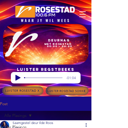
Deurnag
met Rosestad
00:00 – 06:00
Luister regstreeks
-01:04
LUISTER ROSESTAD X
LUISTER ROSESTAD SOKKIE
Post
Alle Plasings
Saamgestel deur Ilde Roos
Alle Plasings
Feb 6