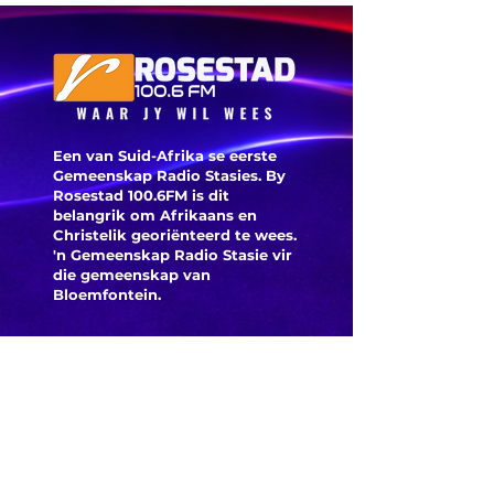
munisipaliteit
‘ANC-
burgeme
is deegl
Een van Suid-Afrika se eerste
Gemeenskap Radio Stasies. By
Rosestad 100.6FM is dit
belangrik om Afrikaans en
Christelik georiënteerd te
wees.
'n Gemeenskap Radio Stasie vir
die gemeenskap van
Bloemfontein.
Maak
Kontak