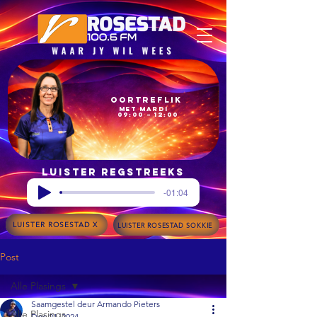
Oortreflik
met Mardi
09:00 – 12:00
Luister regstreeks
-01:04
LUISTER ROSESTAD X
LUISTER ROSESTAD SOKKIE
Post
Alle Plasings
Saamgestel deur Armando Pieters
Alle Plasings
Dec 21, 2024