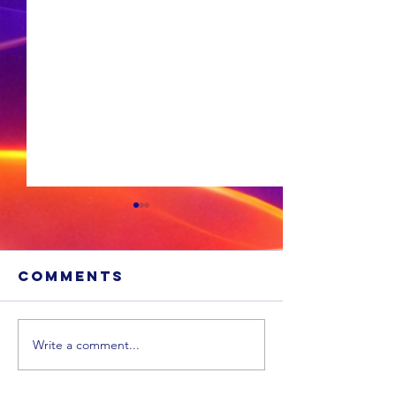
Comments
Write a comment...
Xhariep kry
eers in 2031 'n
nuwe