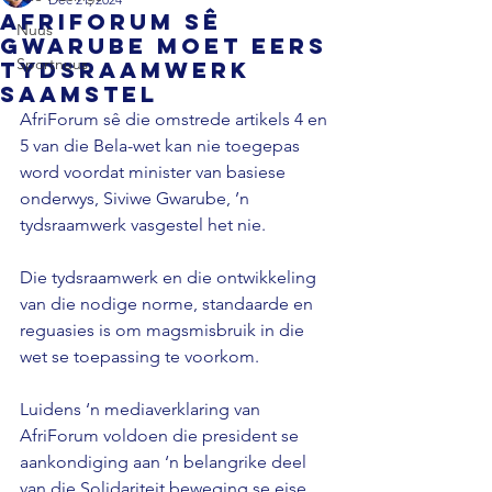
AfriForum sê
Nuus
Gwarube moet eers
Sportnuus
tydsraamwerk
saamstel
AfriForum sê die omstrede artikels 4 en 
5 van die Bela-wet kan nie toegepas 
word voordat minister van basiese 
onderwys, Siviwe Gwarube, ’n 
tydsraamwerk vasgestel het nie.

Die tydsraamwerk en die ontwikkeling 
van die nodige norme, standaarde en 
reguasies is om magsmisbruik in die 
wet se toepassing te voorkom.

Luidens ‘n mediaverklaring van 
AfriForum voldoen die president se 
aankondiging aan ‘n belangrike deel 
van die Solidariteit beweging se eise.
