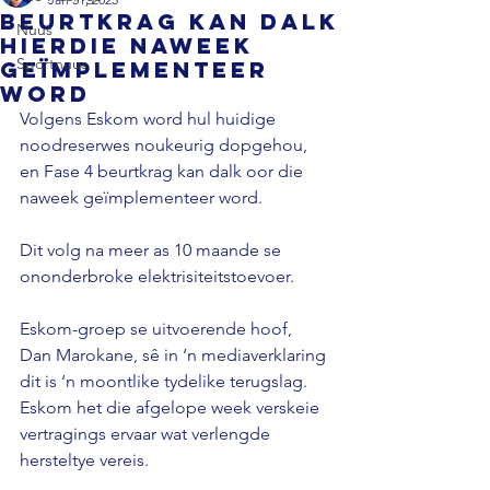
Beurtkrag kan dalk
Nuus
hierdie naweek
Sportnuus
geïmplementeer
word
Volgens Eskom word hul huidige 
noodreserwes noukeurig dopgehou, 
en Fase 4 beurtkrag kan dalk oor die 
naweek geïmplementeer word.

Dit volg na meer as 10 maande se 
ononderbroke elektrisiteitstoevoer.

Eskom-groep se uitvoerende hoof, 
Dan Marokane, sê in ‘n mediaverklaring 
dit is ‘n moontlike tydelike terugslag. 
Eskom het die afgelope week verskeie 
vertragings ervaar wat verlengde 
hersteltye vereis.
