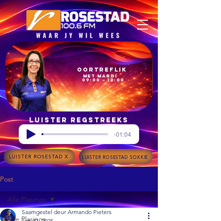
Oortreflik
met Mardi
09:00 – 12:00
Luister regstreeks
-01:04
LUISTER ROSESTAD X
LUISTER ROSESTAD SOKKIE
Post
Alle Plasings
Saamgestel deur Armando Pieters
Alle Plasings
Jan 31, 2025