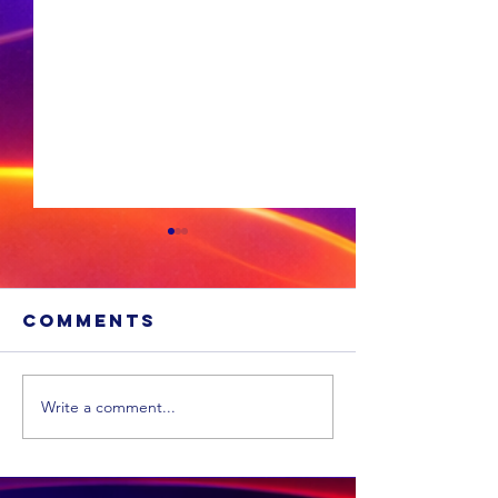
Comments
Write a comment...
Xhariep kry
eers in 2031 'n
nuwe