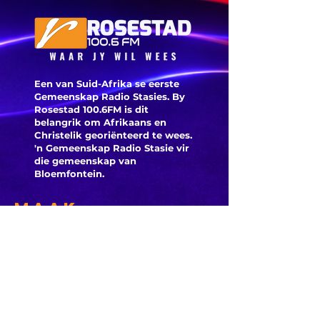
munisipaliteit
‘ANC-
burgeme
is deegl
Een van Suid-Afrika se eerste
Gemeenskap Radio Stasies. By
Rosestad 100.6FM is dit
belangrik om Afrikaans en
Christelik georiënteerd te
wees.
'n Gemeenskap Radio Stasie vir
die gemeenskap van
Bloemfontein.
Maak
Kontak