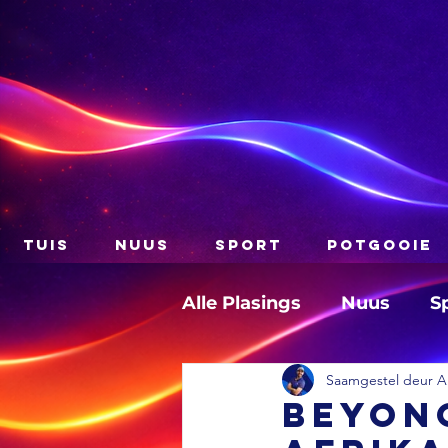
TUIS
NUUS
SPORT
POTGOOIE
Alle Plasings
Nuus
S
Saamgestel deur A
Beyonc