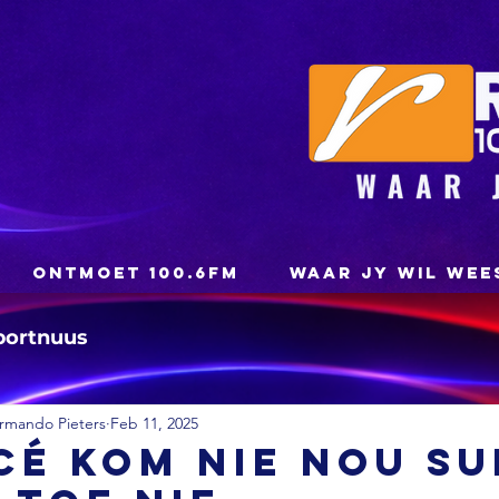
ONTMOET 100.6FM
WAAR JY WIL WEE
portnuus
rmando Pieters
Feb 11, 2025
é kom nie nou Su