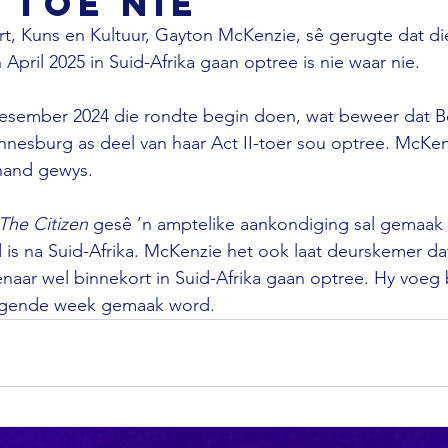
 toe nie
rt, Kuns en Kultuur, Gayton McKenzie, sê gerugte dat d
April 2025 in Suid-Afrika gaan optree is nie waar nie.

Desember 2024 die rondte begin doen, wat beweer dat B
nesburg as deel van haar Act II-toer sou optree. McKen
hand gewys.

The Citizen
 gesê ’n amptelike aankondiging sal gemaak
 is na Suid-Afrika. McKenzie het ook laat deurskemer dat
enaar wel binnekort in Suid-Afrika gaan optree. Hy voeg 
olgende week gemaak word.