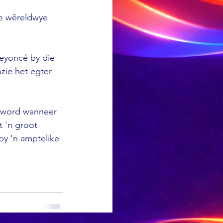
ie wêreldwye 
eyoncé by die 
zie het egter 
 word wanneer 
 'n groot 
by 'n amptelike 