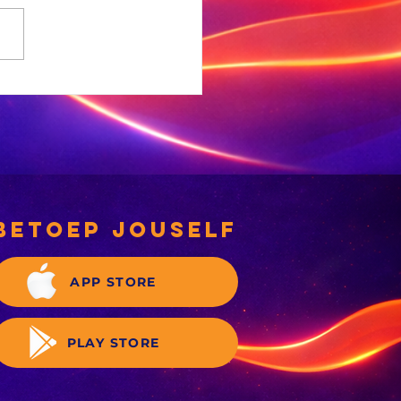
NC-
rgemeesterskandidate
 deeglik gekeur’
betoep jouself
APP STORE
PLAY STORE