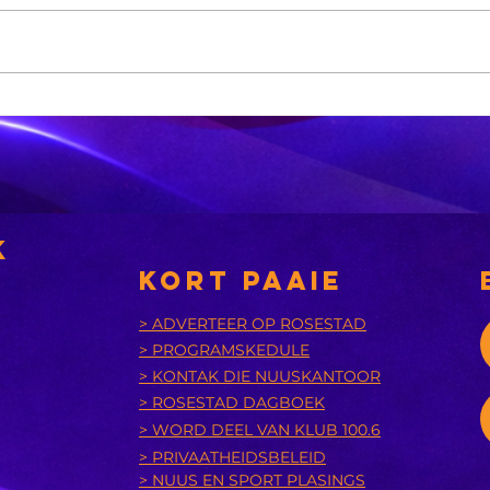
Xhariep kry
eers in 2031 'n
nuwe
nsies
munisipaliteit
‘A
bu
k
is
KORT PAAIE
> ADVERTEER OP ROSESTAD
> PROGRAMSKEDULE
> KONTAK DIE NUUSKANTOOR
> ROSESTAD DAGBOEK
> WORD DEEL VAN KLUB 100.6
> PRIVAATHEIDSBELEID
> NUUS EN SPORT PLASINGS