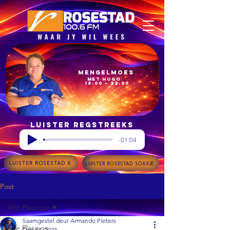
Mengelmoes
met Hugo
18:00 – 22:00
Luister regstreeks
-01:04
LUISTER ROSESTAD X
LUISTER ROSESTAD SOKKIE
Post
Alle Plasings
Saamgestel deur Armando Pieters
Alle Plasings
Dec 14, 2024