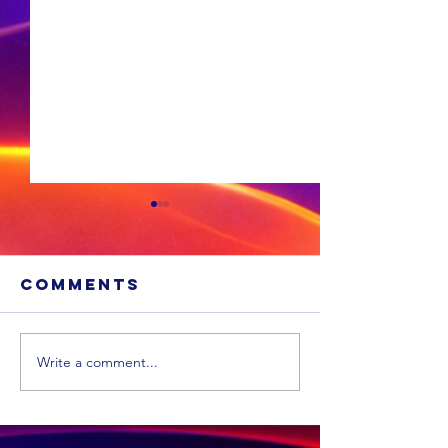
Comments
Write a comment...
Xhariep kry
eers in 2031 'n
nuwe
munisipaliteit