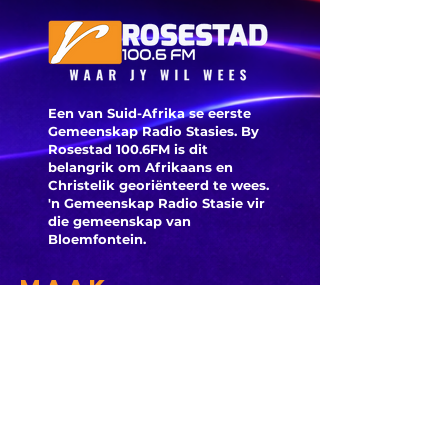
‘ANC-
burgeme
is deegl
Een van Suid-Afrika se eerste
Gemeenskap Radio Stasies. By
Rosestad 100.6FM is dit
belangrik om Afrikaans en
Christelik georiënteerd te
wees.
'n Gemeenskap Radio Stasie vir
die gemeenskap van
Bloemfontein.
Maak
Kontak