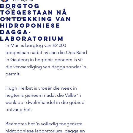
Borgtog
Nuus
toegestaan ná
Sportnuus
ontdekking van
hidroponiese
dagga-
laboratorium
’n Man is borgtog van R2 000 
toegestaan ​​nadat hy aan die Oos-Rand 
in Gauteng in hegtenis geneem is vir 
die vervaardiging van dagga sonder ’n 
permit.

Hugh Herbst is vroeër die week in 
hegtenis geneem nadat die Valke ‘n 
wenk oor dwelmhandel in die gebied 
ontvang het.

Beamptes het ‘n volledig toegeruste 
hidroponiese laboratorium, dagga en 