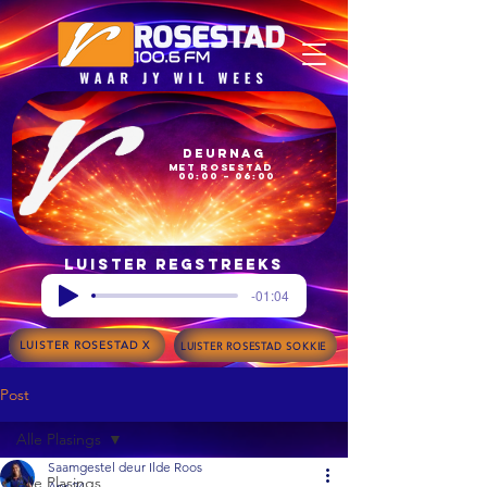
Deurnag
met Rosestad
00:00 – 06:00
Luister regstreeks
-01:04
LUISTER ROSESTAD X
LUISTER ROSESTAD SOKKIE
Post
Alle Plasings
Saamgestel deur Ilde Roos
Alle Plasings
Apr 24