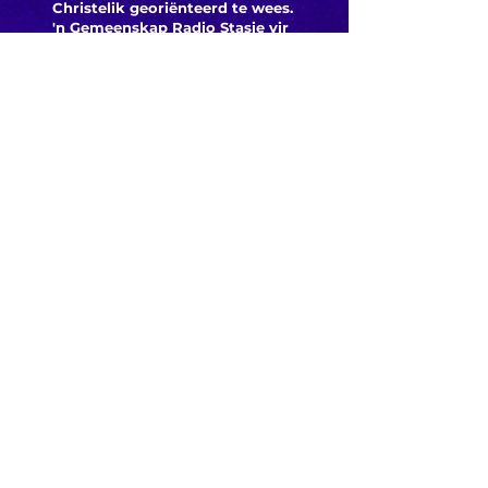
Christelik georiënteerd te
wees.
'n Gemeenskap Radio Stasie vir
die gemeenskap van
Bloemfontein.
Maak
Kontak
Besoek ons
KORT PAAIE
> ADVERTEER OP ROSESTAD