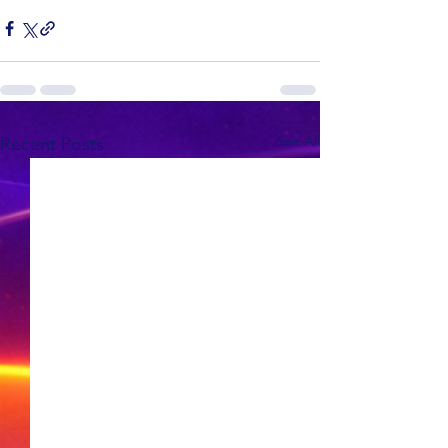
See All
Recent Posts