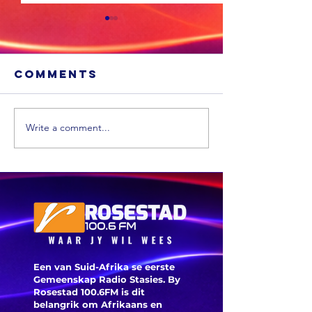
Comments
Write a comment...
'n Suid-
Afrikaanse
Die
dokter maak
Ossewab
mediese
argief i
geskiedenis
digitaal
Een van Suid-Afrika se eerste
Gemeenskap Radio Stasies. By
Rosestad 100.6FM is dit
belangrik om Afrikaans en