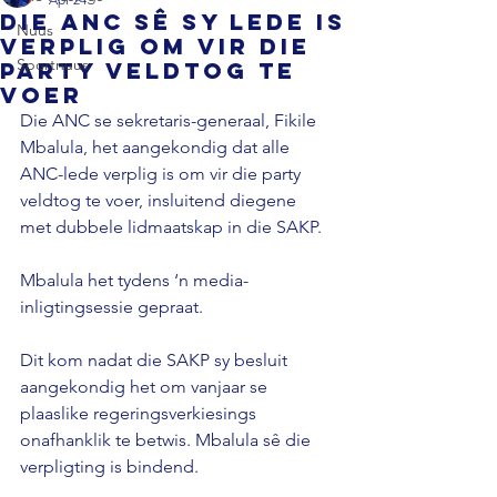
Die ANC sê sy lede is
Nuus
verplig om vir die
Sportnuus
party veldtog te
voer
Die ANC se sekretaris-generaal, Fikile 
Mbalula, het aangekondig dat alle 
ANC-lede verplig is om vir die party 
veldtog te voer, insluitend diegene 
met dubbele lidmaatskap in die SAKP. 
Mbalula het tydens ‘n media-
inligtingsessie gepraat. 
Dit kom nadat die SAKP sy besluit 
aangekondig het om vanjaar se 
plaaslike regeringsverkiesings 
onafhanklik te betwis. Mbalula sê die 
verpligting is bindend.