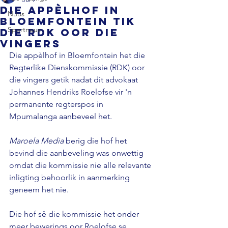
Die appèlhof in
Nuus
Bloemfontein tik
Sportnuus
die RDK oor die
vingers
Die appèlhof in Bloemfontein het die 
Regterlike Dienskommissie (RDK) oor 
die vingers getik nadat dit advokaat 
Johannes Hendriks Roelofse vir 'n 
permanente regterspos in 
Mpumalanga aanbeveel het. 
Maroela Media
 berig die hof het 
bevind die aanbeveling was onwettig 
omdat die kommissie nie alle relevante 
inligting behoorlik in aanmerking 
geneem het nie.
Die hof sê die kommissie het onder 
meer bewerings oor Roelofse se 