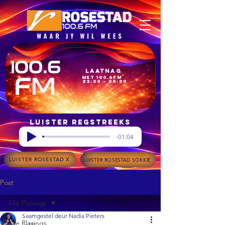
Laatnag
met 100.6FM
22:00 – 00:00
Luister regstreeks
-01:04
LUISTER ROSESTAD X
LUISTER ROSESTAD SOKKIE
Post
Alle Plasings
Saamgestel deur Nadia Pieters
Alle Plasings
Jul 9