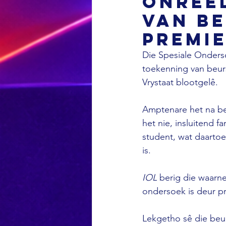
onreë
van be
premi
Die Spesiale Onders
toekenning van beur
Vrystaat blootgelê. 
Amptenare het na be
het nie, insluitend f
student, wat daarto
is. 
IOL 
berig die waarn
ondersoek is deur p
Lekgetho sê die beu