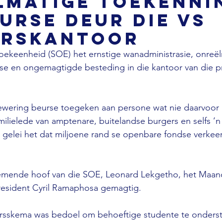
lmatige toekenni
urse deur die VS
erskantoor
oekeenheid (SOE) het ernstige wanadministrasie, onreël
se en ongemagtigde besteding in die kantoor van die pr
wering beurse toegeken aan persone wat nie daarvoor g
amilielede van amptenare, buitelandse burgers en selfs ’n
e gelei het dat miljoene rand se openbare fondse verke
emende hoof van die SOE, Leonard Lekgetho, het Maan
resident Cyril Ramaphosa gemagtig. 
rsskema was bedoel om behoeftige studente te onderst