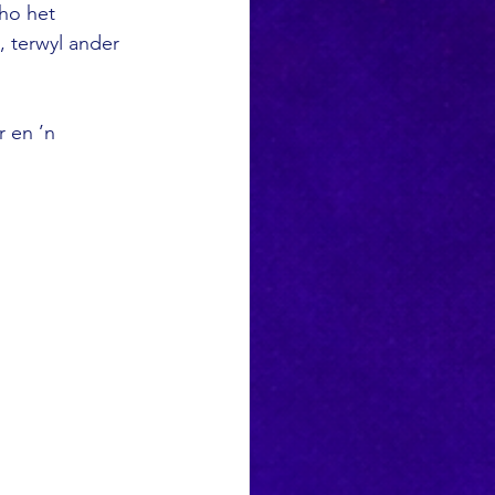
ho het 
 terwyl ander 
 en ’n 