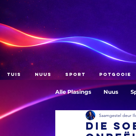
TUIS
NUUS
SPORT
POTGOOIE
Alle Plasings
Nuus
S
Saamgestel deur Il
Die SO