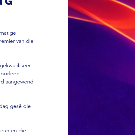
ng
matige 
emier van die 
ekwalifiseer 
 oorlede 
erd aangewend 
dag gesê die 
eun en die 