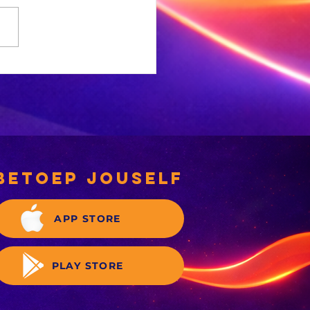
e
sewabrandwag-
gief is nou
gitaal
betoep jouself
APP STORE
PLAY STORE