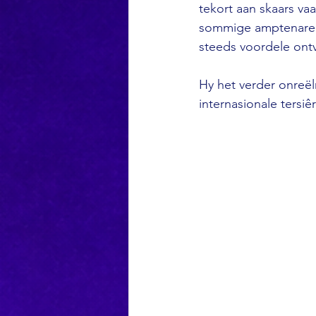
tekort aan skaars va
sommige amptenare b
steeds voordele ontva
Hy het verder onreë
internasionale tersiêr