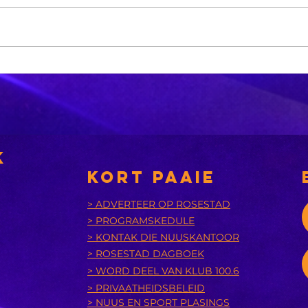
'n Suid-
Di
Afrikaanse
Os
dokter maak
ar
mediese
di
geskiedenis
betalings
k
KORT PAAIE
> ADVERTEER OP ROSESTAD
> PROGRAMSKEDULE
> KONTAK DIE NUUSKANTOOR
> ROSESTAD DAGBOEK
> WORD DEEL VAN KLUB 100.6
> PRIVAATHEIDSBELEID
> NUUS EN SPORT PLASINGS