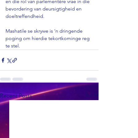
en die rol van parlementêre vrae in die 
bevordering van deursigtigheid en 
doeltreffendheid.

Mashatile se skrywe is 'n dringende 
poging om hierdie tekortkominge reg 
te stel.
See All
Recent Posts