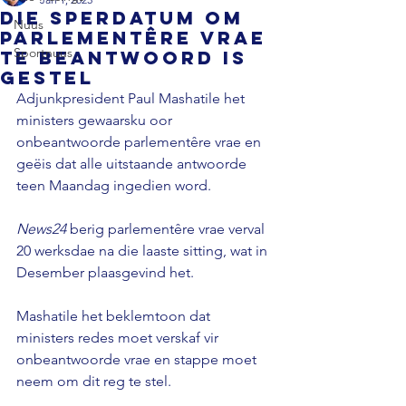
Die Sperdatum om
Nuus
parlementêre vrae
Sportnuus
te beantwoord is
gestel
Adjunkpresident Paul Mashatile het 
ministers gewaarsku oor 
onbeantwoorde parlementêre vrae en 
geëis dat alle uitstaande antwoorde 
teen Maandag ingedien word.

News24
 berig parlementêre vrae verval 
20 werksdae na die laaste sitting, wat in 
Desember plaasgevind het.

Mashatile het beklemtoon dat 
ministers redes moet verskaf vir 
onbeantwoorde vrae en stappe moet 
neem om dit reg te stel.
