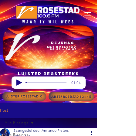
Deurnag
met Rosestad
00:00 – 06:00
Luister regstreeks
-01:04
LUISTER ROSESTAD X
LUISTER ROSESTAD SOKKIE
Post
Alle Plasings
Saamgestel deur Armando Pieters
Alle Plasings
Jan 1, 2025