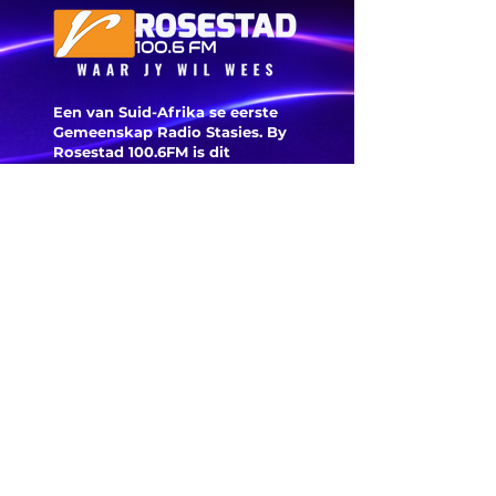
geskiedenis
digitaal
Een van Suid-Afrika se eerste
Gemeenskap Radio Stasies. By
Rosestad 100.6FM is dit
belangrik om Afrikaans en
Christelik georiënteerd te
wees.
'n Gemeenskap Radio Stasie vir
die gemeenskap van
Bloemfontein.
Maak
Kontak