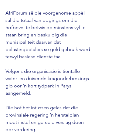
AfriForum sê die voorgenome appèl 
sal die totaal van pogings om die 
hofbevel te betwis op minstens vyf te 
staan bring en beskuldig die 
munisipaliteit daarvan dat 
belastingbetalers se geld gebruik word 
terwyl basiese dienste faal. 
Volgens die organisasie is tientalle 
water- en duisende kragonderbrekings 
glo oor ’n kort tydperk in Parys 
aangemeld. 
Die hof het intussen gelas dat die 
provinsiale regering ’n herstelplan 
moet instel en gereeld verslag doen 
oor vordering.