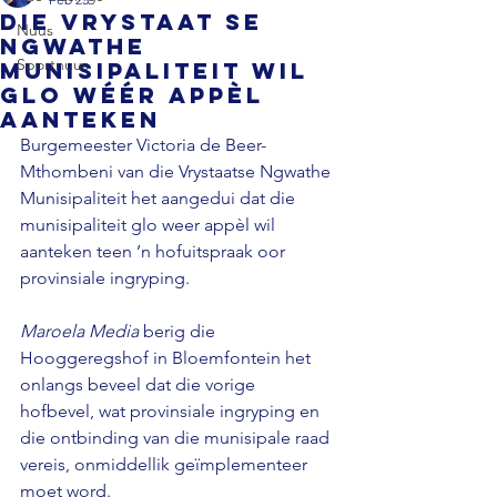
Die Vrystaat se
Nuus
Ngwathe
Sportnuus
Munisipaliteit wil
glo wéér appèl
aanteken
Burgemeester Victoria de Beer-
Mthombeni van die Vrystaatse Ngwathe 
Munisipaliteit het aangedui dat die 
munisipaliteit glo weer appèl wil 
aanteken teen ’n hofuitspraak oor 
provinsiale ingryping. 
Maroela Media
 berig die 
Hooggeregshof in Bloemfontein het 
onlangs beveel dat die vorige 
hofbevel, wat provinsiale ingryping en 
die ontbinding van die munisipale raad 
vereis, onmiddellik geïmplementeer 
moet word. 