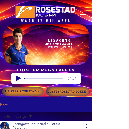
Ligvoets
met Stephanie
06:00 – 10:00
Luister regstreeks
-01:04
LUISTER ROSESTAD X
LUISTER ROSESTAD SOKKIE
Post
Alle Plasings
Saamgestel deur Nadia Pieters
Alle Plasings
Feb 25