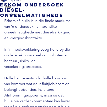
Eskom ondersoek
Nuus
diesel-
Sportnuus
onreëlmatighede
Eskom sê hulle is in die finale stadiums 
van ’n ondersoek na moontlike 
onreëlmatighede met dieselverkryging 
en -bergingskontrakte.
In ’n mediaverklaring voeg hulle by die 
ondersoek vorm deel van hul interne 
bestuur-, risiko- en 
versekeringsprosesse.
Hulle het bevestig dat hulle bewus is 
van kommer wat deur fluitjieblasers en 
belanghebbendes, insluitend 
AfriForum, geopper is, maar sê dat 
hulle nie verder kommentaar kan lewer 
terwyl die saak nog onder oorsig is nie.