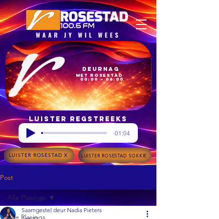
Deurnag
met Rosestad
00:00 – 06:00
Luister regstreeks
-01:04
LUISTER ROSESTAD X
LUISTER ROSESTAD SOKKIE
Post
Alle Plasings
Saamgestel deur Nadia Pieters
Alle Plasings
Apr 23