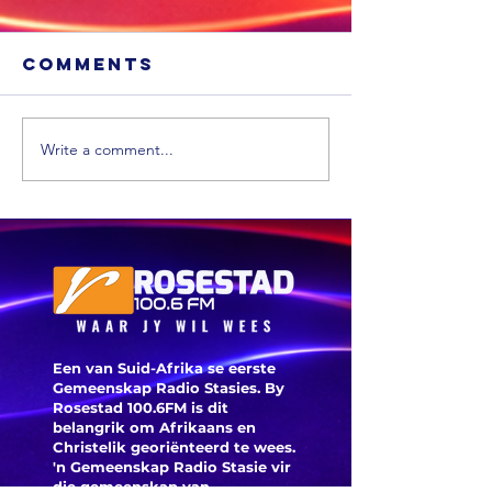
Comments
Write a comment...
'n Suid-
Afrikaanse
Die
dokter maak
Ossewab
mediese
argief i
geskiedenis
digitaal
Een van Suid-Afrika se eerste
Gemeenskap Radio Stasies. By
Rosestad 100.6FM is dit
belangrik om Afrikaans en
Christelik georiënteerd te
wees.
'n Gemeenskap Radio Stasie vir
die gemeenskap van