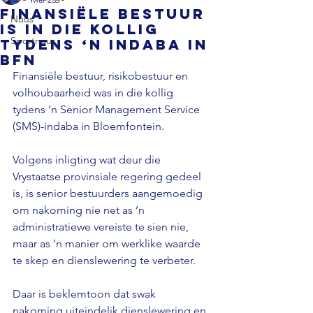
Finansiële bestuur
Nuus
is in die kollig
Sportnuus
tydens ‘n indaba in
Bfn
Finansiële bestuur, risikobestuur en 
volhoubaarheid was in die kollig 
tydens ’n Senior Management Service 
(SMS)-indaba in Bloemfontein. 
Volgens inligting wat deur die 
Vrystaatse provinsiale regering gedeel 
is, is senior bestuurders aangemoedig 
om nakoming nie net as ’n 
administratiewe vereiste te sien nie, 
maar as ’n manier om werklike waarde 
te skep en dienslewering te verbeter.
Daar is beklemtoon dat swak 
nakoming uiteindelik dienslewering en 