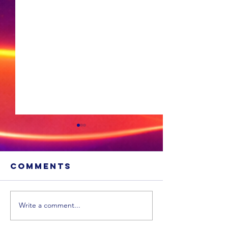
Comments
Write a comment...
Vroue se
KI kan
stryd is nog
binneko