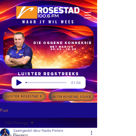
Die Oggend Konneksie
met Marius
09:00 – 12:00
Luister regstreeks
-01:04
LUISTER ROSESTAD X
LUISTER ROSESTAD SOKKIE
Post
Alle Plasings
Saamgestel deur Nadia Pieters
Alle Plasings
Mar 23