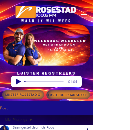
Weeksdag Wegbreek
met Armando en
Ilde
15:00 – 18:00
Luister regstreeks
-01:04
LUISTER ROSESTAD X
LUISTER ROSESTAD SOKKIE
Post
Alle Plasings
Saamgestel deur Ilde Roos