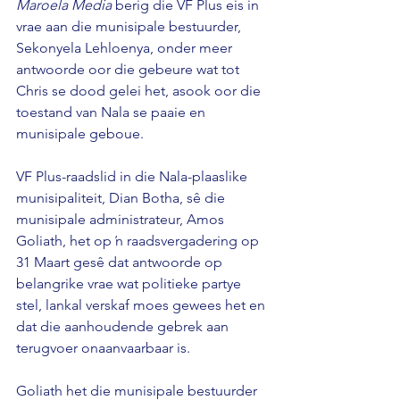
Maroela Media 
berig die VF Plus eis in 
vrae aan die munisipale bestuurder, 
Sekonyela Lehloenya, onder meer 
antwoorde oor die gebeure wat tot 
Chris se dood gelei het, asook oor die 
toestand van Nala se paaie en 
munisipale geboue. 
VF Plus-raadslid in die Nala-plaaslike 
munisipaliteit, Dian Botha, sê die 
munisipale administrateur, Amos 
Goliath, het op ŉ raadsvergadering op 
31 Maart gesê dat antwoorde op 
belangrike vrae wat politieke partye 
stel, lankal verskaf moes gewees het en 
dat die aanhoudende gebrek aan 
terugvoer onaanvaarbaar is. 
Goliath het die munisipale bestuurder 