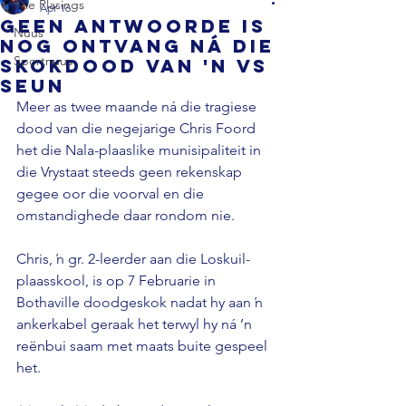
Alle Plasings
Apr 16
Geen antwoorde is
Nuus
nog ontvang ná die
Sportnuus
skokdood van 'n VS
seun
Meer as twee maande ná die tragiese 
dood van die negejarige Chris Foord 
het die Nala-plaaslike munisipaliteit in 
die Vrystaat steeds geen rekenskap 
gegee oor die voorval en die 
omstandighede daar rondom nie. 
Chris, ŉ gr. 2-leerder aan die Loskuil-
plaasskool, is op 7 Februarie in 
Bothaville doodgeskok nadat hy aan ŉ 
ankerkabel geraak het terwyl hy ná ’n 
reënbui saam met maats buite gespeel 
het. 