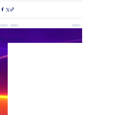
See All
Recent Posts