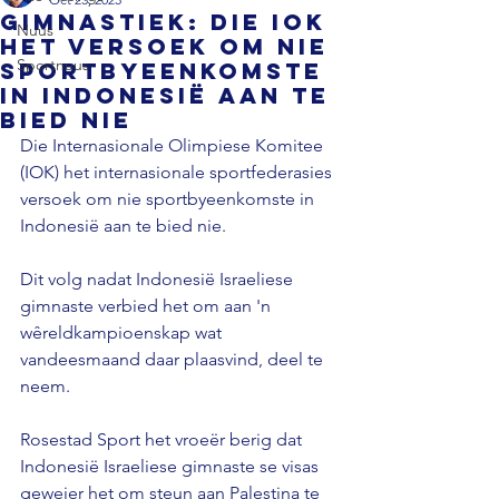
GIMNASTIEK: Die IOK
Nuus
het versoek om nie
Sportnuus
sportbyeenkomste
in Indonesië aan te
bied nie
Die Internasionale Olimpiese Komitee 
(IOK) het internasionale sportfederasies 
versoek om nie sportbyeenkomste in 
Indonesië aan te bied nie.
Dit volg nadat Indonesië Israeliese 
gimnaste verbied het om aan 'n 
wêreldkampioenskap wat 
vandeesmaand daar plaasvind, deel te 
neem.
Rosestad Sport het vroeër berig dat 
Indonesië Israeliese gimnaste se visas 
geweier het om steun aan Palestina te 