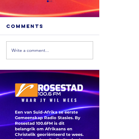
Comments
Write a comment...
Sneeu word
'n Ligte
in
aardbew
bergagtige
tref We
dele van die
VS verwag
Een van Suid-Afrika se eerste
Gemeenskap Radio Stasies. By
Rosestad 100.6FM is dit
belangrik om Afrikaans en
Christelik georiënteerd te
wees.