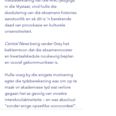
mediaverklaring van die ANC-jeugliga 
in die Vrystaat, vind hulle die 
skedulering van dié eksamens histories 
aanstootlik en sê dit is 'n berekende 
daad van provokasie en kulturele 
onsensitiwiteit.

Central News
 berig verder Grey het 
beklemtoon dat die eksamenrooster 
en kwartaalskedule noukeurig beplan 
en vooraf gekommunikeer is.

Hulle voeg by die enigste motivering 
agter die tydsberekening was om op te 
maak vir akademiese tyd wat verlore 
gegaan het as gevolg van vroeëre 
interskoolaktiwiteite – en was absoluut 
"sonder enige opsetlike vooroordeel".