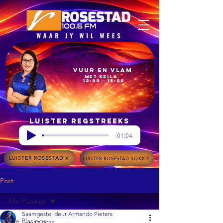
Vuur en Vlam
met Keila
12:00 – 15:00
Luister regstreeks
-01:04
LUISTER ROSESTAD X
LUISTER ROSESTAD SOKKIE
Post
Alle Plasings
Saamgestel deur Armando Pieters
Alle Plasings
Jun 17, 2025