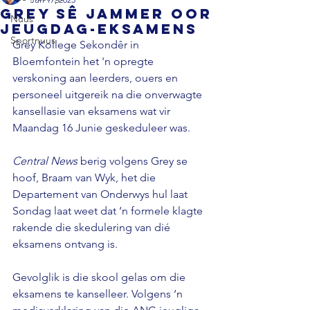
Grey sê jammer oor
Nuus
Jeugdag-eksamens
Sportnuus
Grey Kollege Sekondêr in 
Bloemfontein het 'n opregte 
verskoning aan leerders, ouers en 
personeel uitgereik na die onverwagte 
kansellasie van eksamens wat vir 
Maandag 16 Junie geskeduleer was.

Central News
 berig volgens Grey se 
hoof, Braam van Wyk, het die 
Departement van Onderwys hul laat 
Sondag laat weet dat ‘n formele klagte 
rakende die skedulering van dié 
eksamens ontvang is.

Gevolglik is die skool gelas om die 
eksamens te kanselleer. Volgens ‘n 