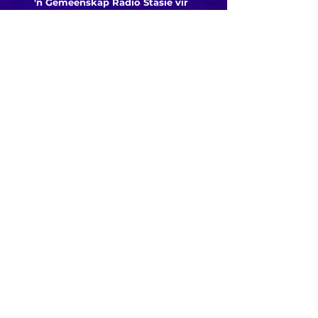
'n Gemeenskap Radio Stasie vir
die gemeenskap van
Bloemfontein.
Maak
Kontak
Besoek ons
KORT PAAIE
> ADVERTEER OP ROSESTAD
> PROGRAMSKEDULE