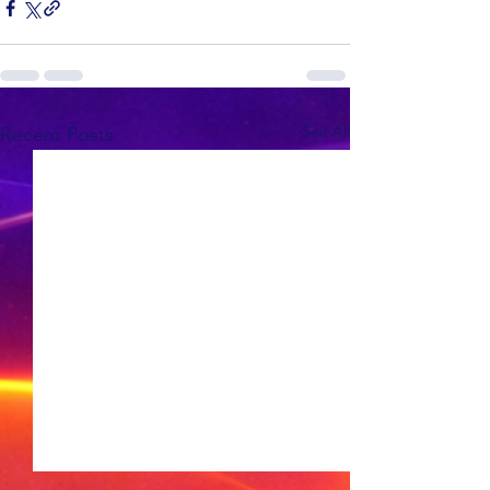
See All
Recent Posts