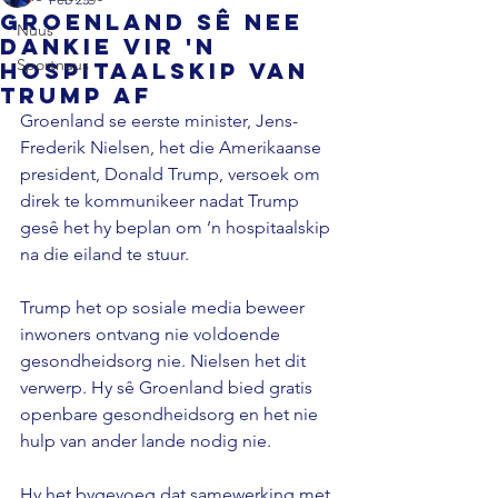
Groenland sê nee
Nuus
dankie vir 'n
Sportnuus
hospitaalskip van
Trump af
Groenland se eerste minister, Jens-
Frederik Nielsen, het die Amerikaanse 
president, Donald Trump, versoek om 
direk te kommunikeer nadat Trump 
gesê het hy beplan om ’n hospitaalskip 
na die eiland te stuur. 
Trump het op sosiale media beweer 
inwoners ontvang nie voldoende 
gesondheidsorg nie. Nielsen het dit 
verwerp. Hy sê Groenland bied gratis 
openbare gesondheidsorg en het nie 
hulp van ander lande nodig nie. 
Hy het bygevoeg dat samewerking met 