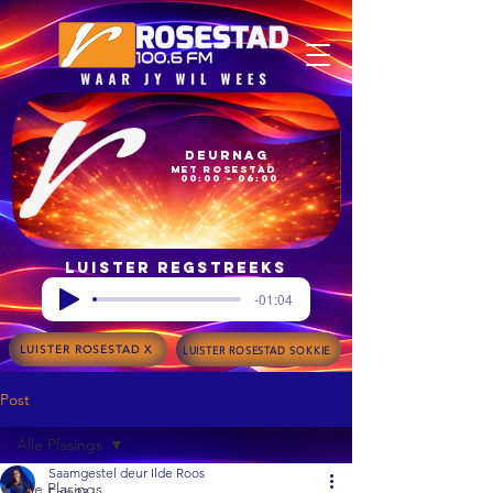
Deurnag
met Rosestad
00:00 – 06:00
Luister regstreeks
-01:04
LUISTER ROSESTAD X
LUISTER ROSESTAD SOKKIE
Post
Alle Plasings
Saamgestel deur Ilde Roos
Alle Plasings
Feb 23