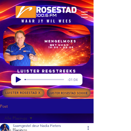
Mengelmoes
met Hugo
18:00 – 22:00
Luister regstreeks
-01:04
LUISTER ROSESTAD X
LUISTER ROSESTAD SOKKIE
Post
Alle Plasings
Saamgestel deur Nadia Pieters
Alle Plasings
Jan 27