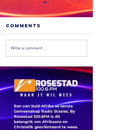
Comments
Write a comment...
Xhariep kry
eers in 2031 'n
nuwe
munisipaliteit
‘ANC-
burgeme
is deegl
Een van Suid-Afrika se eerste
Gemeenskap Radio Stasies. By
Rosestad 100.6FM is dit
belangrik om Afrikaans en
Christelik georiënteerd te
wees.