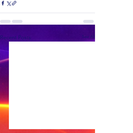
See All
Recent Posts