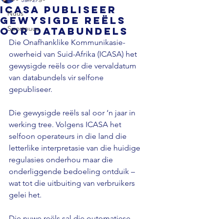
ICASA publiseer
Nuus
gewysigde reëls
Sportnuus
oor databundels
Die Onafhanklike Kommunikasie-
owerheid van Suid-Afrika (ICASA) het 
gewysigde reëls oor die vervaldatum 
van databundels vir selfone 
gepubliseer. 
Die gewysigde reëls sal oor ‘n jaar in 
werking tree. Volgens ICASA het 
selfoon operateurs in die land die 
letterlike interpretasie van die huidige 
regulasies onderhou maar die 
onderliggende bedoeling ontduik – 
wat tot die uitbuiting van verbruikers 
gelei het. 
Die nuwe reëls sal die outomatiese 