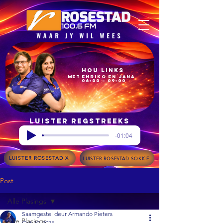
Hou Links
met Enriko en Jana
06:00 – 09:00
Luister regstreeks
-01:04
LUISTER ROSESTAD X
LUISTER ROSESTAD SOKKIE
Post
Alle Plasings
Saamgestel deur Armando Pieters
Alle Plasings
Oct 10, 2025