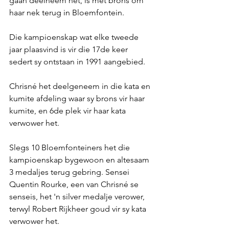
gaan deelneem het, is met brons om 
haar nek terug in Bloemfontein.
Die kampioenskap wat elke tweede 
jaar plaasvind is vir die 17de keer 
sedert sy ontstaan in 1991 aangebied.
Chrisné het deelgeneem in die kata en 
kumite afdeling waar sy brons vir haar 
kumite, en 6de plek vir haar kata 
verwower het.
Slegs 10 Bloemfonteiners het die 
kampioenskap bygewoon en altesaam 
3 medaljes terug gebring. Sensei 
Quentin Rourke, een van Chrisné se 
senseis, het 'n silver medalje verower, 
terwyl Robert Rijkheer goud vir sy kata 
verwower het.