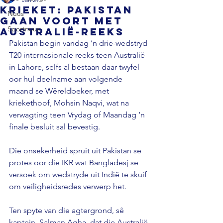
KRIEKET: Pakistan
Nuus
gaan voort met
Sportnuus
Australië-reeks
Pakistan begin vandag ‘n drie-wedstryd 
T20 internasionale reeks teen Australië 
in Lahore, selfs al bestaan daar twyfel 
oor hul deelname aan volgende 
maand se Wêreldbeker, met 
kriekethoof, Mohsin Naqvi, wat na 
verwagting teen Vrydag of Maandag ‘n 
finale besluit sal bevestig.
Die onsekerheid spruit uit Pakistan se 
protes oor die IKR wat Bangladesj se 
versoek om wedstryde uit Indië te skuif 
om veiligheidsredes verwerp het.
Ten spyte van die agtergrond, sê 
kaptein, Salman Agha, dat die Australië-