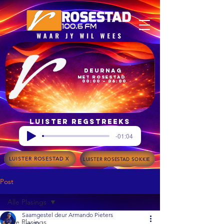
Deurnag
met Rosestad
00:00 – 06:00
Luister regstreeks
-01:04
LUISTER ROSESTAD X
LUISTER ROSESTAD SOKKIE
Post
Alle Plasings
Saamgestel deur Armando Pieters
Alle Plasings
Jan 29