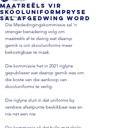
Maatreëls vir
Nuus
skooluniformpryse
Sportnuus
sal afgedwing word
Die Mededingingskommissie sal ‘n 
strenger benadering volg om 
maatreëls af te dwing wat daarop 
gemik is om skooluniforms meer 
bekostigbaar te maak. 
Die kommissie het in 2021 riglyne 
gepubliseer wat daarop gemik was om 
die koste van die aankoop van 
skooluniforms te verlig.
Die riglyne sluit in dat uniforms by 
verskeie afsetpunte beskikbaar was en 
nie net een nie.
Die kommissie sê dat hulle met skole 