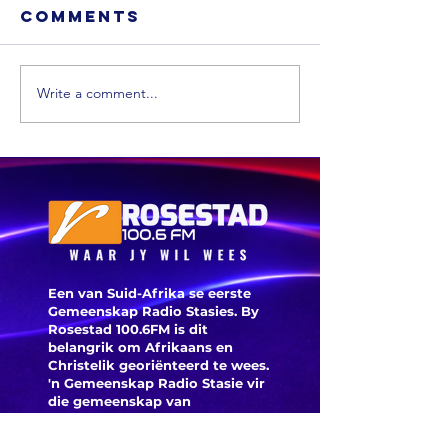
Comments
Write a comment...
Cosatu i
bekomme
Bela: Die
beplande
regulasies spreek
werkbes
nie
klaskamerprobleme
aan nie
Een van Suid-Afrika se eerste
Gemeenskap Radio Stasies. By
Rosestad 100.6FM is dit
belangrik om Afrikaans en
Christelik georiënteerd te
wees.
'n Gemeenskap Radio Stasie vir
die gemeenskap van
Bloemfontein.