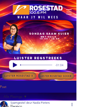
Sondag Saam Kuier
met Keila
10:00 – 14:00
Luister regstreeks
-01:04
LUISTER ROSESTAD X
LUISTER ROSESTAD SOKKIE
Post
Alle Plasings
Saamgestel deur Nadia Pieters
Alle Plasings
Jan 12