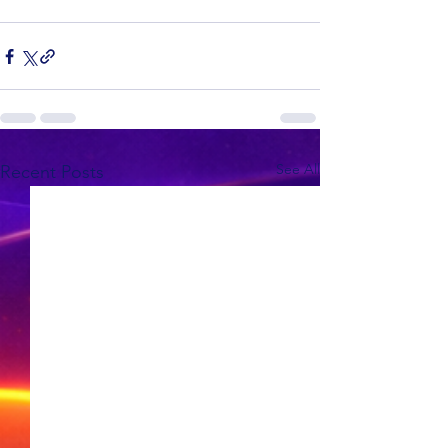
See All
Recent Posts