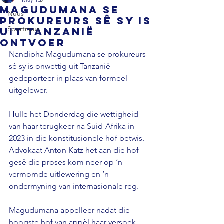
Magudumana se
Nuus
prokureurs sê sy is
Sportnuus
uit Tanzanië
ontvoer
Nandipha Magudumana se prokureurs 
sê sy is onwettig uit Tanzanië 
gedeporteer in plaas van formeel 
uitgelewer. 
Hulle het Donderdag die wettigheid 
van haar terugkeer na Suid-Afrika in 
2023 in die konstitusionele hof betwis. 
Advokaat Anton Katz het aan die hof 
gesê die proses kom neer op ‘n 
vermomde uitlewering en ‘n 
ondermyning van internasionale reg. 
Magudumana appelleer nadat die 
hoogste hof van appèl haar versoek 