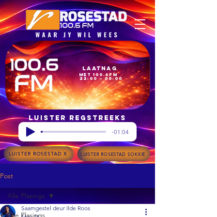
Laatnag
met 100.6FM
22:00 – 00:00
Luister regstreeks
-01:04
LUISTER ROSESTAD X
LUISTER ROSESTAD SOKKIE
Post
Alle Plasings
Saamgestel deur Ilde Roos
Alle Plasings
May 15