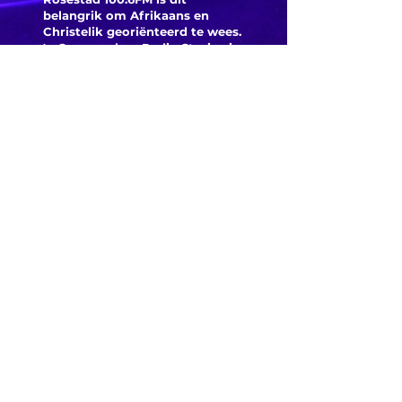
belangrik om Afrikaans en
Christelik georiënteerd te
wees.
'n Gemeenskap Radio Stasie vir
die gemeenskap van
Bloemfontein.
Maak
Kontak
Besoek ons
KORT PAAIE