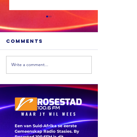
Comments
Write a comment...
Sneeu word
'n Ligte
in
aardbew
bergagtige
tref We
dele van die
VS verwag
Een van Suid-Afrika se eerste
Gemeenskap Radio Stasies. By
Rosestad 100.6FM is dit