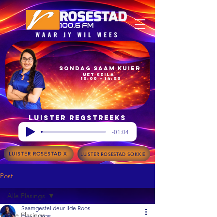
Sondag Saam Kuier
met Keila
10:00 – 14:00
Luister regstreeks
-01:04
LUISTER ROSESTAD X
LUISTER ROSESTAD SOKKIE
Post
Alle Plasings
Saamgestel deur Ilde Roos
Alle Plasings
Dec 1, 2025