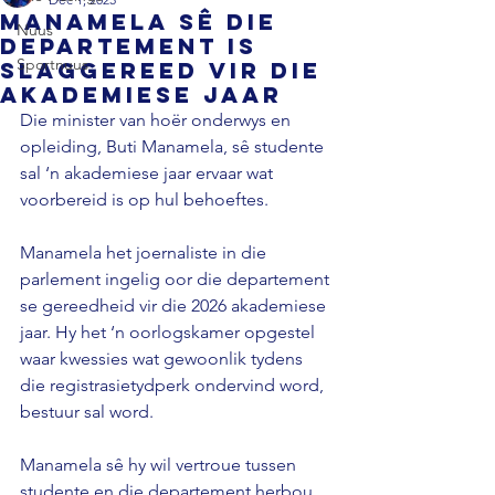
Manamela sê die
Nuus
departement is
Sportnuus
slaggereed vir die
akademiese jaar
Die minister van hoër onderwys en 
opleiding, Buti Manamela, sê studente 
sal ‘n akademiese jaar ervaar wat 
voorbereid is op hul behoeftes. 
Manamela het joernaliste in die 
parlement ingelig oor die departement 
se gereedheid vir die 2026 akademiese 
jaar. Hy het ‘n oorlogskamer opgestel 
waar kwessies wat gewoonlik tydens 
die registrasietydperk ondervind word, 
bestuur sal word. 
Manamela sê hy wil vertroue tussen 
studente en die departement herbou 