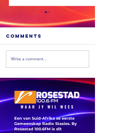
Comments
Write a comment...
Cosatu i
bekomme
Bela: Die
beplande
regulasies spreek
werkbes
nie
klaskamerprobleme
aan nie
Een van Suid-Afrika se eerste
Gemeenskap Radio Stasies. By
Rosestad 100.6FM is dit