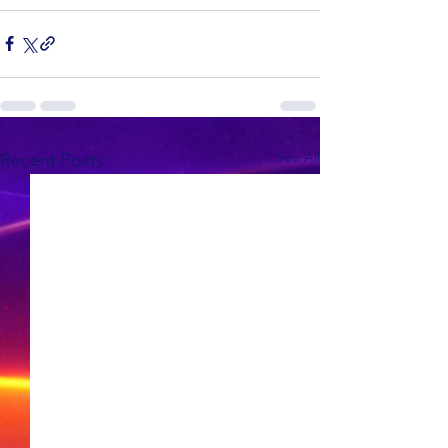
See All
Recent Posts