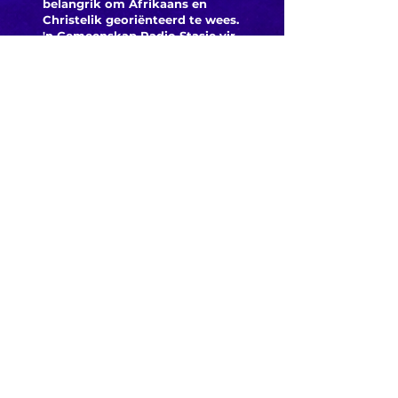
belangrik om Afrikaans en
Christelik georiënteerd te
wees.
'n Gemeenskap Radio Stasie vir
die gemeenskap van
Bloemfontein.
Maak
Kontak
Besoek ons
KORT PAAIE