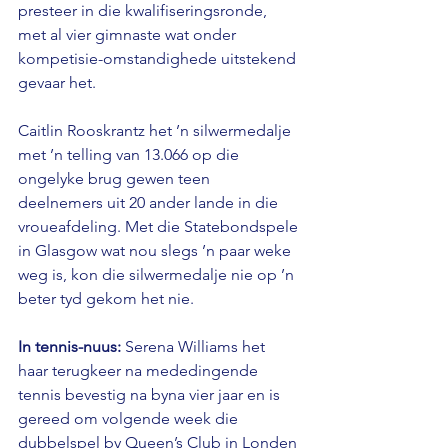
presteer in die kwalifiseringsronde, 
met al vier gimnaste wat onder 
kompetisie-omstandighede uitstekend 
gevaar het. 
Caitlin Rooskrantz het ’n silwermedalje 
met ’n telling van 13.066 op die 
ongelyke brug gewen teen 
deelnemers uit 20 ander lande in die 
vroueafdeling. Met die Statebondspele 
in Glasgow wat nou slegs ’n paar weke 
weg is, kon die silwermedalje nie op ’n 
beter tyd gekom het nie.
In tennis-nuus: 
Serena Williams het 
haar terugkeer na mededingende 
tennis bevestig na byna vier jaar en is 
gereed om volgende week die 
dubbelspel by Queen’s Club in Londen 