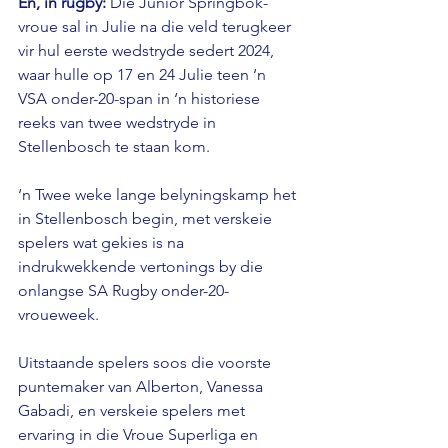
En, in rugby: 
Die Junior Springbok-
vroue sal in Julie na die veld terugkeer 
vir hul eerste wedstryde sedert 2024, 
waar hulle op 17 en 24 Julie teen ‘n 
VSA onder-20-span in ‘n historiese 
reeks van twee wedstryde in 
Stellenbosch te staan ​​kom. 
‘n Twee weke lange belyningskamp het 
in Stellenbosch begin, met verskeie 
spelers wat gekies is na 
indrukwekkende vertonings by die 
onlangse SA Rugby onder-20-
vroueweek. 
Uitstaande spelers soos die voorste 
puntemaker van Alberton, Vanessa 
Gabadi, en verskeie spelers met 
ervaring in die Vroue Superliga en 