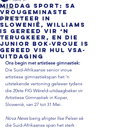
MIDDAG SPORT: SA
Nuus
vrougeminaste
Sportnuus
presteer in
Slowenië, Williams
is gereed vir ‘n
terugkeer, en die
Junior Bok-vroue is
gereed vir hul VSA-
uitdaging
Ons begin met artistiese gimnastiek: 
Die Suid-Afrikaanse senior vroue 
artistiese gimnastiekspan het ’n 
uitstekende vertoning gelewer tydens 
die 20ste FIG Wêreld-uitdaagbeker vir 
Artistiese Gimnastiek in Koper, 
Slowenië, van 27 tot 31 Mei. 
Nova News 
berig afrigter Ilse Pelser sê 
die Suid-Afrikaanse span het sterk 