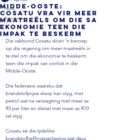
Midde-Ooste:
Nuus
Cosatu vra vir meer
Sportnuus
maatreëls om die SA
ekonomie teen die
impak te beskerm
Die vakbond Cosatu doen ‘n beroep 
op die regering om meer maatreëls in 
te stel om die ekonomie te beskerm 
teen die impak van oorloë in die 
Midde-Ooste. 
Die federasie waarsku dat 
brandstofpryse skerp kan styg, met 
petrol wat na verwagting met meer as 
R3 per liter en diesel met meer as R10 
sal styg. 
Cosatu sê die tydelike 
brandstofheffingsverlaging wat deur 