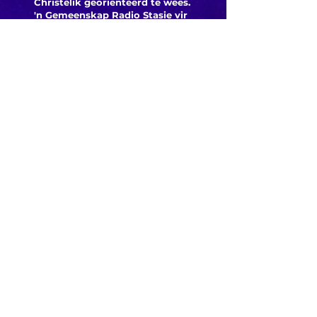
Christelik georiënteerd te
wees.
'n Gemeenskap Radio Stasie vir
die gemeenskap van
Bloemfontein.
Maak
Kontak
Besoek ons
KORT PAAIE
> ADVERTEER OP ROSESTAD