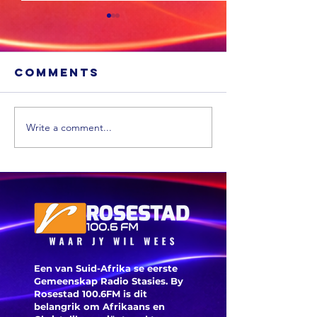
Comments
Write a comment...
Die hart en
siel van
Greenside
Gevange
Kwekery is
moet hul
oorlede
ontvang
Een van Suid-Afrika se eerste
Gemeenskap Radio Stasies. By
Rosestad 100.6FM is dit
belangrik om Afrikaans en