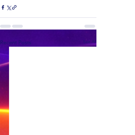
See All
Recent Posts