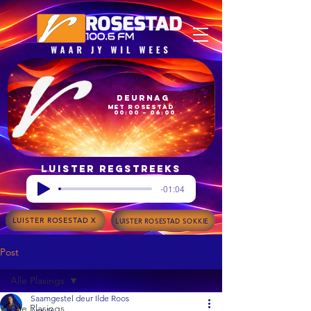
Deurnag
met Rosestad
00:00 – 06:00
Luister regstreeks
-01:04
LUISTER ROSESTAD X
LUISTER ROSESTAD SOKKIE
Post
Alle Plasings
Saamgestel deur Ilde Roos
Alle Plasings
Apr 16