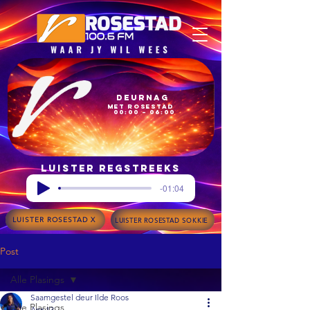
Deurnag
met Rosestad
00:00 – 06:00
Luister regstreeks
-01:04
LUISTER ROSESTAD X
LUISTER ROSESTAD SOKKIE
Post
Alle Plasings
Saamgestel deur Ilde Roos
Alle Plasings
Apr 13