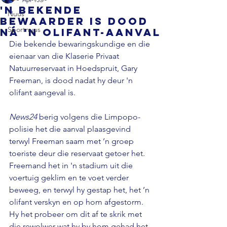
'n Bekende
Nuus
bewaarder is dood
Sportnuus
ná 'n olifant-aanval
Die bekende bewaringskundige en die 
eienaar van die Klaserie Privaat 
Natuurreservaat in Hoedspruit, Gary 
Freeman, is dood nadat hy deur 'n 
olifant aangeval is. 
News24 
berig volgens die Limpopo-
polisie het die aanval plaasgevind 
terwyl Freeman saam met ’n groep 
toeriste deur die reservaat getoer het. 
Freemand het in 'n stadium uit die 
voertuig geklim en te voet verder 
beweeg, en terwyl hy gestap het, het ’n 
olifant verskyn en op hom afgestorm. 
Hy het probeer om dit af te skrik met 
die rewolwer wat hy by hom gehad het, 