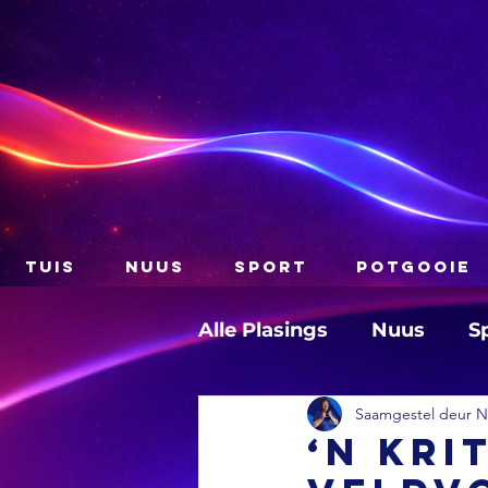
TUIS
NUUS
SPORT
POTGOOIE
Alle Plasings
Nuus
S
Saamgestel deur Na
‘n Kri