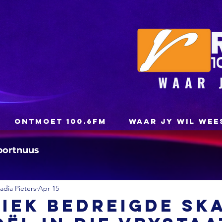
ONTMOET 100.6FM
WAAR JY WIL WEE
portnuus
dia Pieters
Apr 15
tiek bedreigde sk