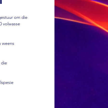
t
gestuur om die 
40 volwasse 
m weens 
 die 
lspesie 