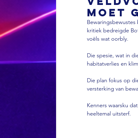
veldvo
moet 
Bewaringsbewustes by
kritiek bedreigde Bot
voëls wat oorbly.
Die spesie, wat in 
habitatverlies en kli
Die plan fokus op d
versterking van bewa
Kenners waarsku dat
heeltemal uitsterf.