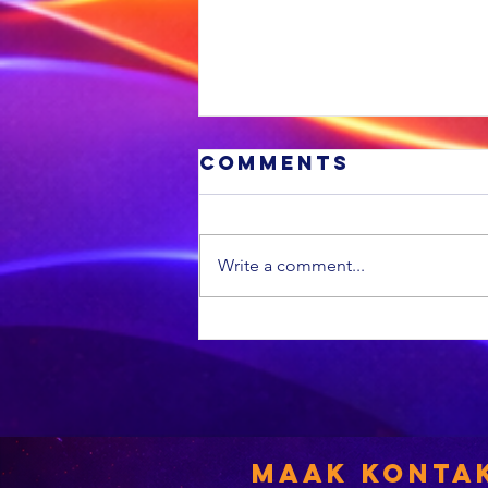
Comments
Write a comment...
Minder
vuurwapenlise
word hernu
Maak Konta