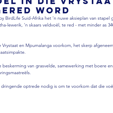
ël in die Vrystaa
gered word
 BirdLife Suid-Afrika het ’n nuwe aksieplan van stapel 
ha-lewerik, ’n skaars veldvoël, te red - met minder as 3
die Vrystaat en Mpumalanga voorkom, het skerp afgenee
maatsimpakte.
ie beskerming van grasvelde, samewerking met boere en
ringsmaatreëls.
 dringende optrede nodig is om te voorkom dat die voë