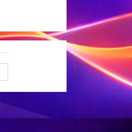
NC-
rgemeesterskandidate
 deeglik gekeur’