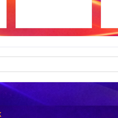
Xhariep kry
eers in 2031 'n
nuwe
nsies
munisipaliteit
‘A
bu
k
is