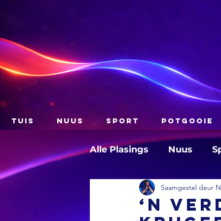
TUIS
NUUS
SPORT
POTGOOIE
Alle Plasings
Nuus
S
Saamgestel deur Na
‘n Ver