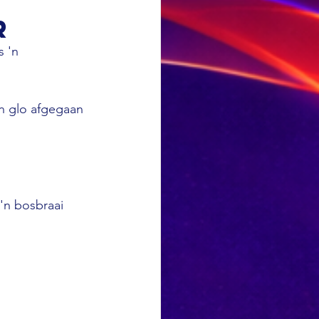
r
 'n 
n glo afgegaan 
'n bosbraai 