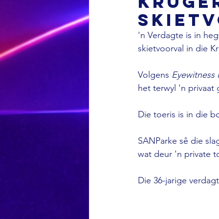
Kruge
skiet
'n Verdagte is in he
skietvoorval in die K
Volgens 
Eyewitness
het terwyl 'n privaat
Die toeris is in die 
SANParke sê die slag
wat deur 'n private 
Die 36-jarige verdagt