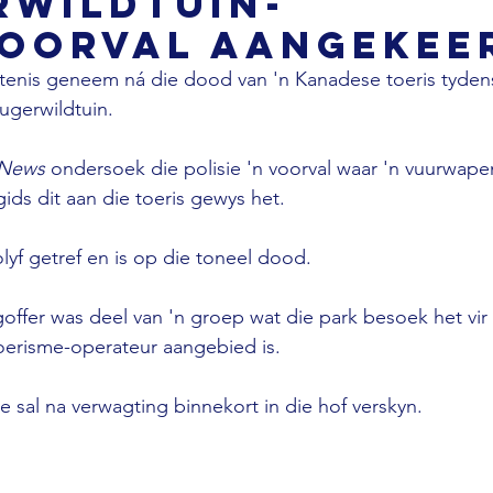
rwildtuin-
voorval aangekee
gtenis geneem ná die dood van 'n Kanadese toeris tydens
rugerwildtuin.
 News
 ondersoek die polisie 'n voorval waar 'n vuurwape
 gids dit aan die toeris gewys het.
bolyf getref en is op die toneel dood.
offer was deel van 'n groep wat die park besoek het vir 
toerisme-operateur aangebied is.
e sal na verwagting binnekort in die hof verskyn.