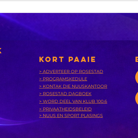
Sneeu word in
'n
bergagtige
aa
dele van die VS
tr
verwag
k
KORT PAAIE
> ADVERTEER OP ROSESTAD
> PROGRAMSKEDULE
> KONTAK DIE NUUSKANTOOR
> ROSESTAD DAGBOEK
> WORD DEEL VAN KLUB 100.6
> PRIVAATHEIDSBELEID
> NUUS EN SPORT PLASINGS