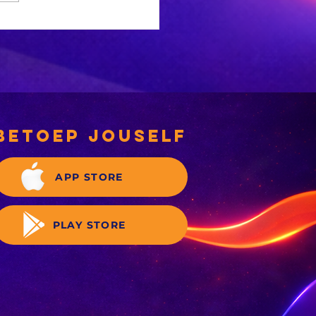
 Ligte
rdbewing
ef Welkom
betoep jouself
APP STORE
PLAY STORE