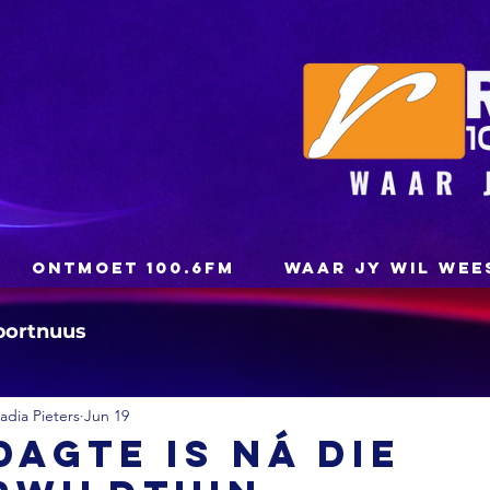
ONTMOET 100.6FM
WAAR JY WIL WEE
portnuus
dia Pieters
Jun 19
dagte is ná die