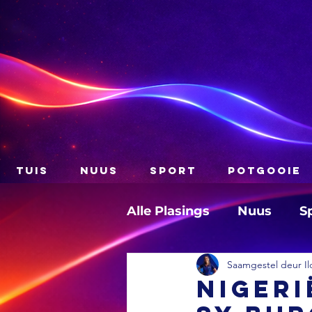
TUIS
NUUS
SPORT
POTGOOIE
Alle Plasings
Nuus
S
Saamgestel deur Il
Nigeri