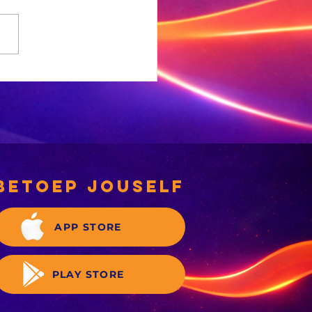
e
sewabrandwag-
gief is nou
gitaal
betoep jouself
APP STORE
PLAY STORE