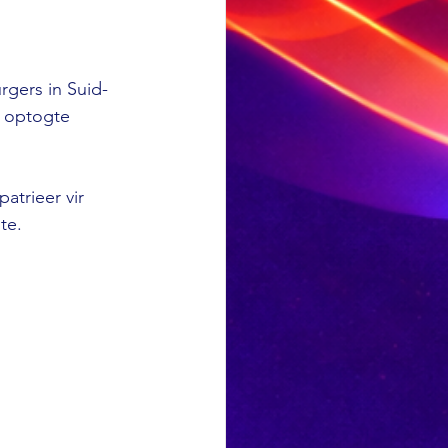
rgers in Suid-
e optogte 
atrieer vir 
te.