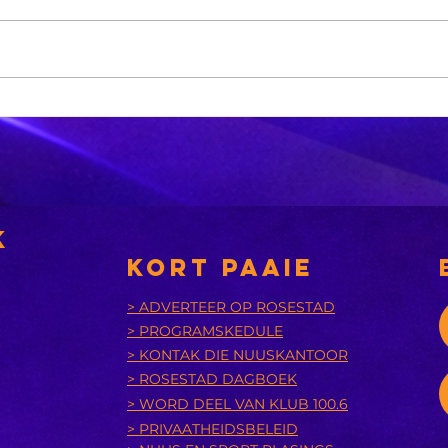
'n Suid-
Di
Afrikaanse
Os
dokter maak
ar
mediese
di
geskiedenis
betalings
k
KORT PAAIE
> ADVERTEER OP ROSESTAD
> PROGRAMSKEDULE
> KONTAK DIE NUUSKANTOOR
> ROSESTAD DAGBOEK
> WORD DEEL VAN KLUB 100.6
> PRIVAATHEIDSBELEID