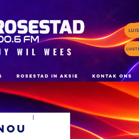
LUI
LUIST
S
ROSESTAD IN AKSIE
KONTAK ONS
 nou