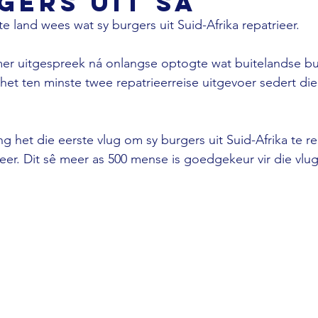
gers uit SA
te land wees wat sy burgers uit Suid-Afrika repatrieer. 
er uitgespreek ná onlangse optogte wat buitelandse bu
 het ten minste twee repatrieerreise uitgevoer sedert di
g het die eerste vlug om sy burgers uit Suid-Afrika te rep
r. Dit sê meer as 500 mense is goedgekeur vir die vlug