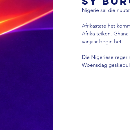
sy bur
Nigerië sal die nuuts
Afrikastate het komm
Afrika teiken. Ghana
vanjaar begin het. 
Die Nigeriese regerin
Woensdag geskedulee