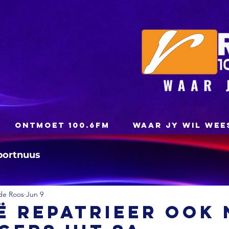
ONTMOET 100.6FM
WAAR JY WIL WEE
portnuus
de Roos
Jun 9
ë repatrieer ook