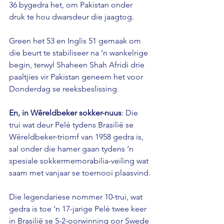
36 bygedra het, om Pakistan onder 
druk te hou dwarsdeur die jaagtog.
Green het 53 en Inglis 51 gemaak om 
die beurt te stabiliseer na ‘n wankelrige 
begin, terwyl Shaheen Shah Afridi drie 
paaltjies vir Pakistan geneem het voor 
Donderdag se reeksbeslissing.
En, in Wêreldbeker sokker-nuus
: Die 
trui wat deur Pelé tydens Brasilië se 
Wêreldbeker-triomf van 1958 gedra is, 
sal onder die hamer gaan tydens ‘n 
spesiale sokkermemorabilia-veiling wat 
saam met vanjaar se toernooi plaasvind.
Die legendariese nommer 10-trui, wat 
gedra is toe ‘n 17-jarige Pelé twee keer 
in Brasilië se 5-2-oorwinning oor Swede 