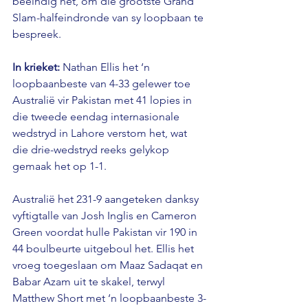
beëindig het, om die grootste Grand 
Slam-halfeindronde van sy loopbaan te 
bespreek.
In krieket:
 Nathan Ellis het ‘n 
loopbaanbeste van 4-33 gelewer toe 
Australië vir Pakistan met 41 lopies in 
die tweede eendag internasionale 
wedstryd in Lahore verstom het, wat 
die drie-wedstryd reeks gelykop 
gemaak het op 1-1.
Australië het 231-9 aangeteken danksy 
vyftigtalle van Josh Inglis en Cameron 
Green voordat hulle Pakistan vir 190 in 
44 boulbeurte uitgeboul het. Ellis het 
vroeg toegeslaan om Maaz Sadaqat en 
Babar Azam uit te skakel, terwyl 
Matthew Short met ‘n loopbaanbeste 3-