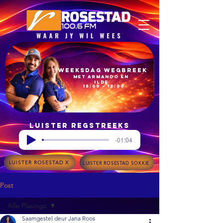
Weeksdag Wegbreek
met Armando en
Ilde
15:00 – 18:00
Luister regstreeks
-01:04
LUISTER ROSESTAD X
LUISTER ROSESTAD SOKKIE
Post
Alle Plasings
Saamgestel deur Jana Roos