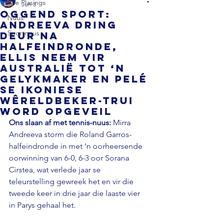
Alle Plasings
Jun 3
OGGEND SPORT:
Nuus
Andreeva dring
Sportnuus
deur na
halfeindronde,
Ellis neem vir
Australië tot ‘n
gelykmaker en Pelé
se ikoniese
Wêreldbeker-trui
word opgeveil
Ons slaan af met tennis-nuus:
 Mirra 
Andreeva storm die Roland Garros-
halfeindronde in met ‘n oorheersende 
oorwinning van 6-0, 6-3 oor Sorana 
Cirstea, wat verlede jaar se 
teleurstelling gewreek het en vir die 
tweede keer in drie jaar die laaste vier 
in Parys gehaal het.