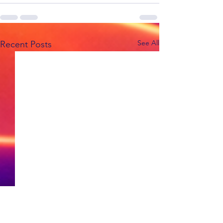
See All
Recent Posts