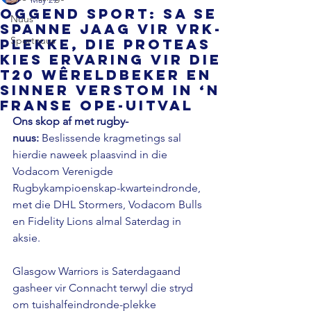
OGGEND SPORT: SA se
Nuus
spanne jaag vir VRK-
Sportnuus
plekke, die Proteas
kies ervaring vir die
T20 Wêreldbeker en
Sinner verstom in ‘n
Franse Ope-uitval
Ons skop af met rugby-
nuus:
 Beslissende kragmetings sal 
hierdie naweek plaasvind in die 
Vodacom Verenigde 
Rugbykampioenskap-kwarteindronde, 
met die DHL Stormers, Vodacom Bulls 
en Fidelity Lions almal Saterdag in 
aksie.
Glasgow Warriors is Saterdagaand 
gasheer vir Connacht terwyl die stryd 
om tuishalfeindronde-plekke 