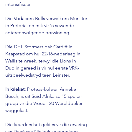
intensifiseer.
Die Vodacom Bulls verwelkom Munster 
in Pretoria, en mik vir ‘n sewende 
agtereenvolgende oorwinning.
Die DHL Stormers pak Cardiff in 
Kaapstad om hul 22-16-nederlaag in 
Wallis te wreek, terwyl die Lions in 
Dublin gereed is vir hul eerste VRK-
uitspeelwedstryd teen Leinster.
In krieket:
 Proteas-kolwer, Anneke 
Bosch, is uit Suid-Afrika se 15-speler-
groep vir die Vroue T20 Wêreldbeker 
weggelaat.
Die keurders het gekies vir die ervaring 
van Dané van Niekerk se terugkeer, 