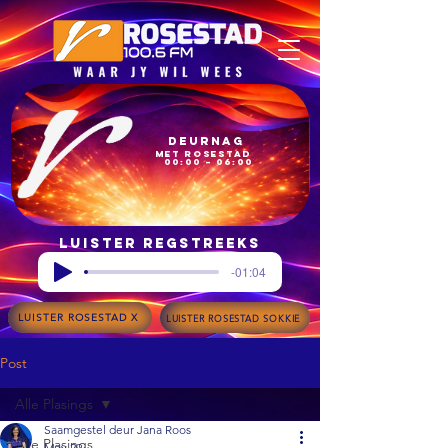
Deurnag
met Rosestad
00:00 – 06:00
Luister regstreeks
-01:04
LUISTER ROSESTAD X
LUISTER ROSESTAD SOKKIE
Post
Alle Plasings
Saamgestel deur Jana Roos
Alle Plasings
May 29