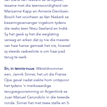
tesame met die teenwoordigheid van 
Marizanne Kapp en Annerie Dercksen. 
Bosch het voorheen as Van Niekerk se 
beseringsvervanger ingekom tydens 
die reeks teen Nieu-Seeland en Indië.
Sy het gesê sy het die weglating 
verwag en erken dat sy nie die meeste 
van haar kanse gemaak het nie, hoewel 
sy steeds vasbeslote is om haar pad 
terug te werk.
En, in tennis-nuus
: Wêreldnommer 
een, Jannik Sinner, het uit die Franse 
Ope geval nadat siekte hom ontspoor 
het tydens ‘n merkwaardige 
terugvegoorwinning vir Argentinië se 
Juan Manuel Cerundolo in die tweede 
ronde. Sinner het met twee stelle en 5-