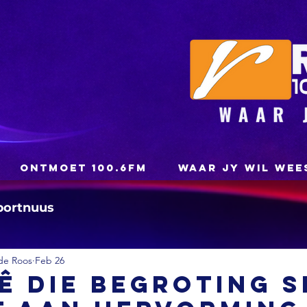
ONTMOET 100.6FM
WAAR JY WIL WEE
portnuus
de Roos
Feb 26
ê die begroting s