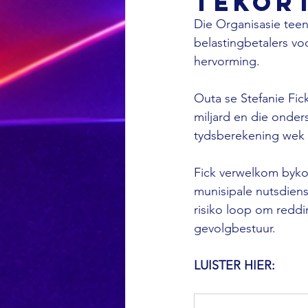
tekor
Die Organisasie teen
belastingbetalers voo
hervorming. 
Outa se Stefanie Fic
miljard en die onder
tydsberekening wek 
Fick verwelkom byk
munisipale nutsdiens
risiko loop om redd
gevolgbestuur.
LUISTER HIER: 