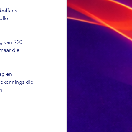
uffer vir 
olle 
g van R20 
maar die 
eg en 
oekennings die 
n 