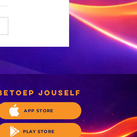
e
sewabrandwag-
gief is nou
gitaal
betoep jouself
APP STORE
PLAY STORE