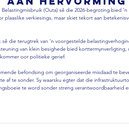
t aan hervorming
 Belastingmisbruik (Outa) sê die 2026-begroting bied ‘n b
r plaaslike verkiesings, maar skiet tekort aan betekenisv
k sê die terugtrek van ‘n voorgestelde belastingverhogin
steuning van klein besighede bied korttermynverligting, 
kommer oor politieke gerief. 
omende befondsing om georganiseerde misdaad te bev
te af te sonder. Sy waarsku egter dat die infrastruktuurt
ingsboeie te word sonder streng verantwoordbaarheid e