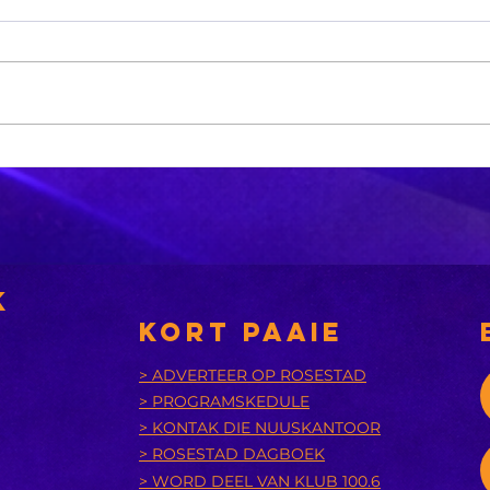
'n Suid-
Di
Afrikaanse
Os
dokter maak
ar
mediese
di
geskiedenis
betalings
k
KORT PAAIE
> ADVERTEER OP ROSESTAD
> PROGRAMSKEDULE
> KONTAK DIE NUUSKANTOOR
> ROSESTAD DAGBOEK
> WORD DEEL VAN KLUB 100.6