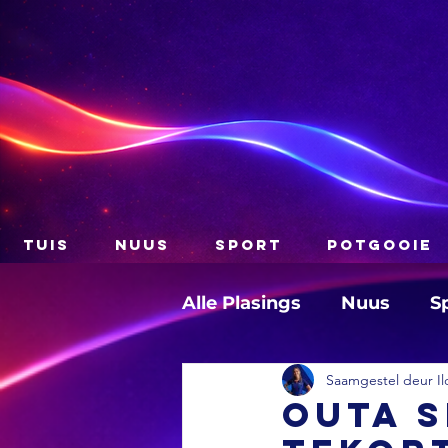
TUIS
NUUS
SPORT
POTGOOIE
Alle Plasings
Nuus
S
Saamgestel deur Il
Outa s