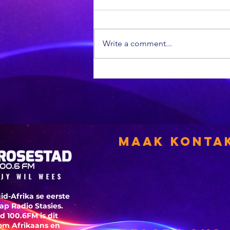
Write a comment...
Banke kan dalk
belastingterug
Maak Konta
tydelik vries
id-Afrika se eerste
p Radio Stasies.
d 100.6FM is dit
om Afrikaans en