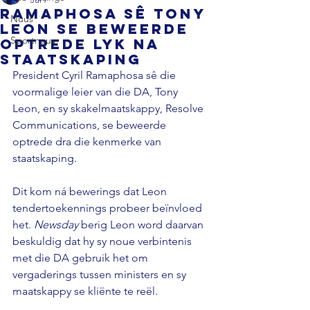
Ramaphosa sê Tony
Nuus
Leon se beweerde
Sportnuus
optrede lyk na
staatskaping
President Cyril Ramaphosa sê die 
voormalige leier van die DA, Tony 
Leon, en sy skakelmaatskappy, Resolve 
Communications, se beweerde 
optrede dra die kenmerke van 
staatskaping. 
Dit kom ná bewerings dat Leon 
tendertoekennings probeer beïnvloed 
het. 
Newsday 
berig Leon word daarvan 
beskuldig dat hy sy noue verbintenis 
met die DA gebruik het om 
vergaderings tussen ministers en sy 
maatskappy se kliënte te reël. 