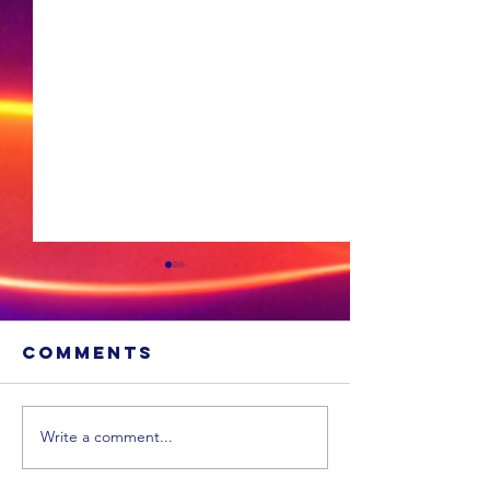
Comments
Write a comment...
Sneeu word
'n Ligte
in
aardbew