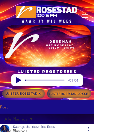
Deurnag
met Rosestad
00:00 – 06:00
Luister regstreeks
-01:04
LUISTER ROSESTAD X
LUISTER ROSESTAD SOKKIE
Post
Alle Plasings
Saamgestel deur Ilde Roos
Alle Plasings
Jul 7