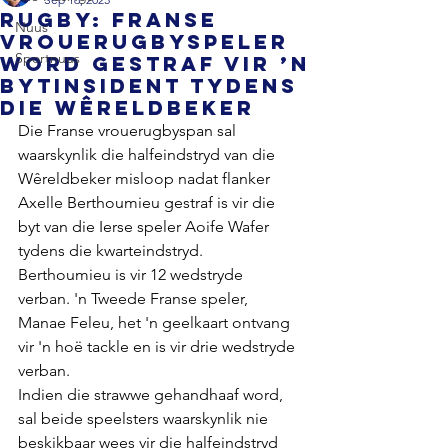
RUGBY: Franse
Nuus
vrouerugbyspeler
Sportnuus
word gestraf vir ’n
bytinsident tydens
die Wêreldbeker
Die Franse vrouerugbyspan sal 
waarskynlik die halfeindstryd van die 
Wêreldbeker misloop nadat flanker 
Axelle Berthoumieu gestraf is vir die 
byt van die Ierse speler Aoife Wafer 
tydens die kwarteindstryd.
Berthoumieu is vir 12 wedstryde 
verban. 'n Tweede Franse speler, 
Manae Feleu, het 'n geelkaart ontvang 
vir 'n hoë tackle en is vir drie wedstryde 
verban.
Indien die strawwe gehandhaaf word, 
sal beide speelsters waarskynlik nie 
beskikbaar wees vir die halfeindstryd 