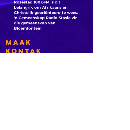
Hundred
opwindende
Rosestad 100.6FM is dit
Arteta e
begin by die
belangrik om Afrikaans en
Christelik georiënteerd te
wees.
reaksie
nasionale
'n Gemeenskap Radio Stasie vir
nadat
netbal
die gemeenskap van
Norgaar
Bloemfontein.
kampioenskap
Everton
Maak
aanslui
Kontak
Besoek ons
KORT PAAIE