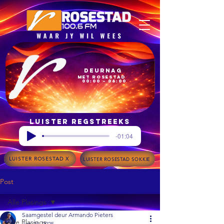
Deurnag
met Rosestad
00:00 – 06:00
Luister regstreeks
-01:04
LUISTER ROSESTAD X
LUISTER ROSESTAD SOKKIE
Post
Alle Plasings
Saamgestel deur Armando Pieters
Alle Plasings
Jan 24, 2025