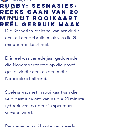
RUGBY: Sesnasies-
Nuus
reeks gaan van 20
Sportnuus
minuut rooikaart
reël gebruik maak
Die Sesnasies-reeks sal vanjaar vir die 
eerste keer gebruik maak van die 20 
minute rooi kaart reël.

Diè reël was verlede jaar gedurende 
die November-toetse op die proef 
gestel vir die eerste keer in die 
Noordelike halfrond.

Spelers wat met ‘n rooi kaart van die 
veld gestuur word kan na die 20 minute 
tydperk verstryk deur ‘n spanmaat 
vervang word.

Permanente rooi kaarte kan steeds 