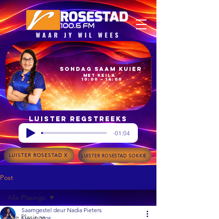
Sondag Saam Kuier
met Keila
10:00 – 14:00
Luister regstreeks
-01:04
LUISTER ROSESTAD X
LUISTER ROSESTAD SOKKIE
Post
Alle Plasings
Saamgestel deur Nadia Pieters
Alle Plasings
Nov 4, 2025