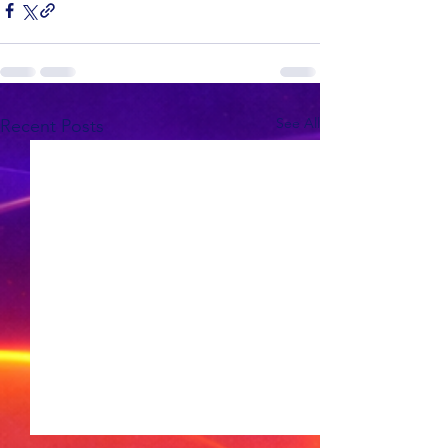
See All
Recent Posts