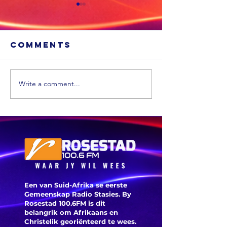
Comments
Write a comment...
'n VS skool is
Ongevee
glo beroof
Toyota-
voertui
word vi
veilighe
herroep
Een van Suid-Afrika se eerste
Gemeenskap Radio Stasies. By
Rosestad 100.6FM is dit
belangrik om Afrikaans en
Christelik georiënteerd te
wees.