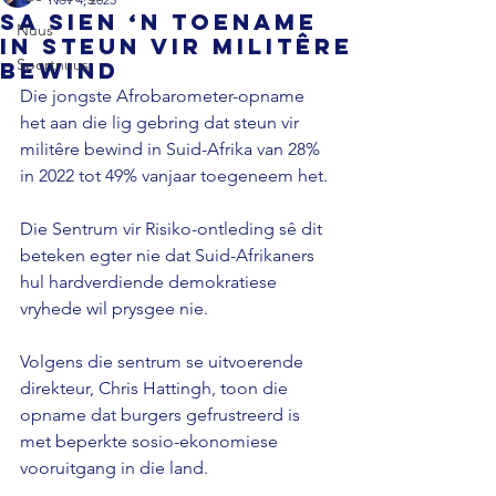
SA sien ‘n toename
Nuus
in steun vir militêre
Sportnuus
bewind
Die jongste Afrobarometer-opname 
het aan die lig gebring dat steun vir 
militêre bewind in Suid-Afrika van 28% 
in 2022 tot 49% vanjaar toegeneem het. 
Die Sentrum vir Risiko-ontleding sê dit 
beteken egter nie dat Suid-Afrikaners 
hul hardverdiende demokratiese 
vryhede wil prysgee nie. 
Volgens die sentrum se uitvoerende 
direkteur, Chris Hattingh, toon die 
opname dat burgers gefrustreerd is 
met beperkte sosio-ekonomiese 
vooruitgang in die land. 