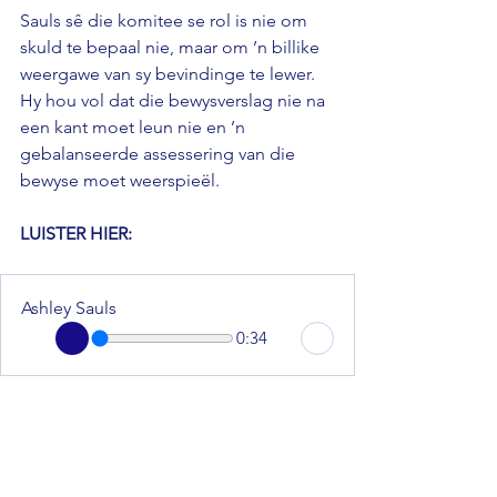
Sauls sê die komitee se rol is nie om 
skuld te bepaal nie, maar om ’n billike 
weergawe van sy bevindinge te lewer. 
Hy hou vol dat die bewysverslag nie na 
een kant moet leun nie en ’n 
gebalanseerde assessering van die 
bewyse moet weerspieël.
LUISTER HIER: 
Ashley Sauls
0:34