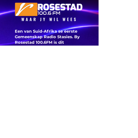
VS verwag
Een van Suid-Afrika se eerste
Gemeenskap Radio Stasies. By
Rosestad 100.6FM is dit
belangrik om Afrikaans en
Christelik georiënteerd te
wees.
'n Gemeenskap Radio Stasie vir
die gemeenskap van
Bloemfontein.
Maak
Kontak