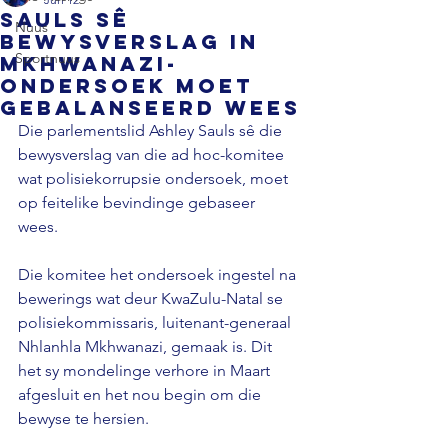
Sauls sê
Nuus
bewysverslag in
Sportnuus
Mkhwanazi-
ondersoek moet
gebalanseerd wees
Die parlementslid Ashley Sauls sê die 
bewysverslag van die ad hoc-komitee 
wat polisiekorrupsie ondersoek, moet 
op feitelike bevindinge gebaseer 
wees. 
Die komitee het ondersoek ingestel na 
bewerings wat deur KwaZulu-Natal se 
polisiekommissaris, luitenant-generaal 
Nhlanhla Mkhwanazi, gemaak is. Dit 
het sy mondelinge verhore in Maart 
afgesluit en het nou begin om die 
bewyse te hersien. 