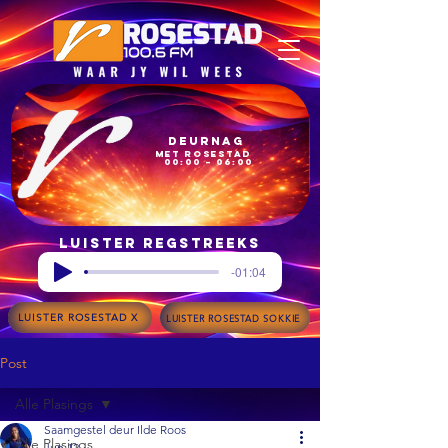
Deurnag
met Rosestad
00:00 – 06:00
Luister regstreeks
-01:04
LUISTER ROSESTAD X
LUISTER ROSESTAD SOKKIE
Post
Alle Plasings
Saamgestel deur Ilde Roos
Alle Plasings
Jun 12