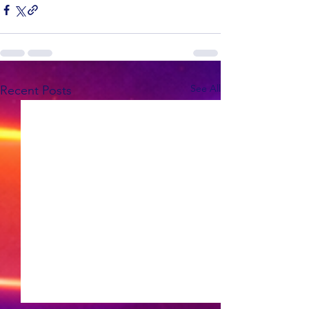
See All
Recent Posts