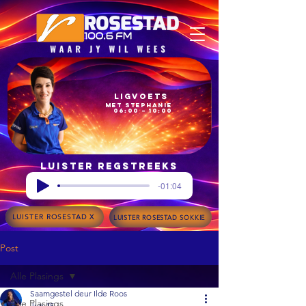
Ligvoets
met Stephanie
06:00 – 10:00
Luister regstreeks
-01:04
LUISTER ROSESTAD X
LUISTER ROSESTAD SOKKIE
Post
Alle Plasings
Saamgestel deur Ilde Roos
Alle Plasings
Jun 15