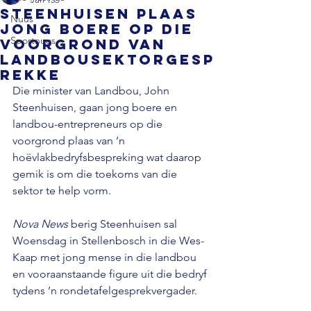
Steenhuisen plaas
Nuus
jong boere op die
Sportnuus
voorgrond van
landbousektorgesp
rekke
Die minister van Landbou, John 
Steenhuisen, gaan jong boere en 
landbou-entrepreneurs op die 
voorgrond plaas van ’n 
hoëvlakbedryfsbespreking wat daarop 
gemik is om die toekoms van die 
sektor te help vorm. 
Nova News 
berig Steenhuisen sal 
Woensdag in Stellenbosch in die Wes-
Kaap met jong mense in die landbou 
en vooraanstaande figure uit die bedryf 
tydens ’n rondetafelgesprekvergader. 