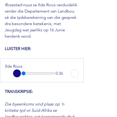
Rosestad-nuus 
se Ilde Roos verduidelik 
verder die Departement van Landbou 
sê die tydsberekening van die gesprek 
dra besondere betekenis, met 
Jeugdag wat jaarliks op 16 Junie 
herdenk word.
LUISTER HIER: 
Ilde Roos
0:36
TRANSKRIPSIE: 
Die byeenkoms vind plaas op ’n 
kritieke tyd vir Suid-Afrika se 
landbousektor, wat toenemende druk 