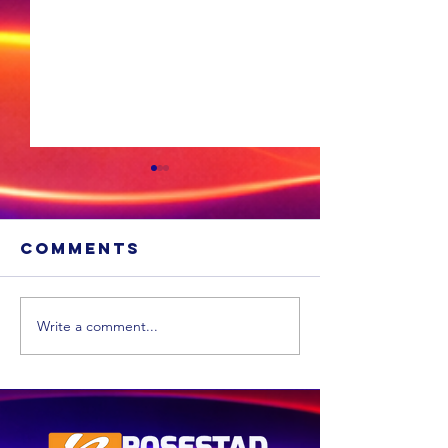
Comments
Write a comment...
Cosatu i
bekomme
Bela: Die
beplande
regulasies spreek
werkbes
nie