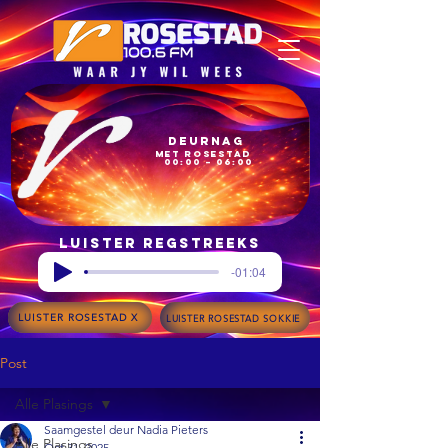
Deurnag
met Rosestad
00:00 – 06:00
Luister regstreeks
-01:04
LUISTER ROSESTAD X
LUISTER ROSESTAD SOKKIE
Post
Alle Plasings
Saamgestel deur Nadia Pieters
Alle Plasings
Oct 31, 2025