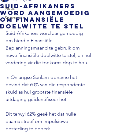
Suid-Afrikaners
Nuus
word aangemoedig
Sportnuus
om finansiële
doelwitte te stel
Suid-Afrikaners word aangemoedig 
om hierdie Finansiële 
Beplanningsmaand te gebruik om 
nuwe finansiële doelwitte te stel, en hul 
vordering vir die toekoms dop te hou.
 ŉ Onlangse Sanlam-opname het 
bevind dat 60% van die respondente 
skuld as hul grootste finansiële 
uitdaging geïdentifiseer het. 
Dit terwyl 62% gesê het dat hulle 
daarna streef om impulsiewe 
besteding te beperk.