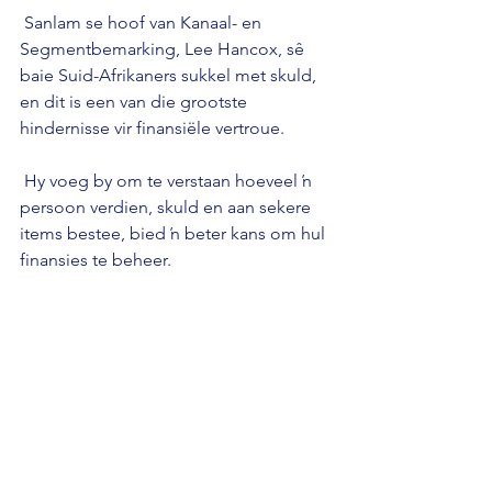
 Sanlam se hoof van Kanaal- en 
Segmentbemarking, Lee Hancox, sê 
baie Suid-Afrikaners sukkel met skuld, 
en dit is een van die grootste 
hindernisse vir finansiële vertroue.
 Hy voeg by om te verstaan ​​hoeveel ŉ 
persoon verdien, skuld en aan sekere 
items bestee, bied ŉ beter kans om hul 
finansies te beheer.