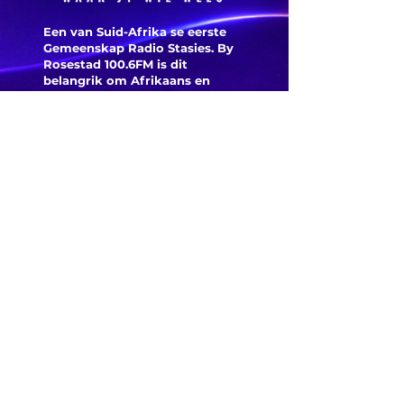
Een van Suid-Afrika se eerste
Gemeenskap Radio Stasies. By
Rosestad 100.6FM is dit
belangrik om Afrikaans en
Christelik georiënteerd te
wees.
'n Gemeenskap Radio Stasie vir
die gemeenskap van
Bloemfontein.
Maak
Kontak
Besoek ons