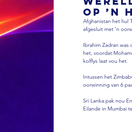
Wêrel
op ’n 
Afghanistan het hul
afgesluit met ’n oor
Ibrahim Zadran was 
het, voordat Mohamm
kolflys laat vou het.
Intussen het Zimbab
oorwinning van 6 paal
Sri Lanka pak nou E
Eilande in Mumbai t