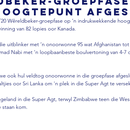
dbeker-groepfase
hoogtepunt afges
 T20 Wêreldbeker-groepfase op ’n indrukwekkende hoog
winning van 82 lopies oor Kanada. 
die uitblinker met ’n onoorwonne 95 wat Afghanistan to
ad Nabi met ’n loopbaanbeste boulvertoning van 4-7 
we ook hul veldtog onoorwonne in die groepfase afgeslu
tjies oor Sri Lanka om 'n plek in die Super Agt te versek
ngeland in die Super Agt, terwyl Zimbabwe teen die Wes
e staan kom.