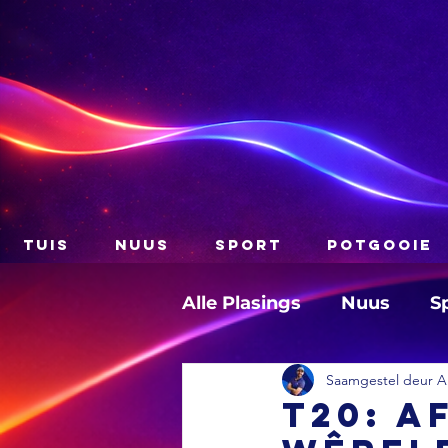
TUIS
NUUS
SPORT
POTGOOIE
Alle Plasings
Nuus
S
Saamgestel deur A
T20: A