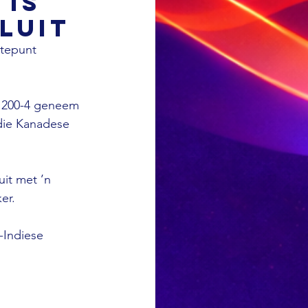
 is
luit
tepunt 
t 200-4 geneem 
die Kanadese 
it met ’n 
er. 
-Indiese 