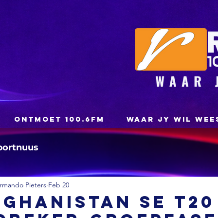
ONTMOET 100.6FM
WAAR JY WIL WEE
portnuus
rmando Pieters
Feb 20
fghanistan se T20