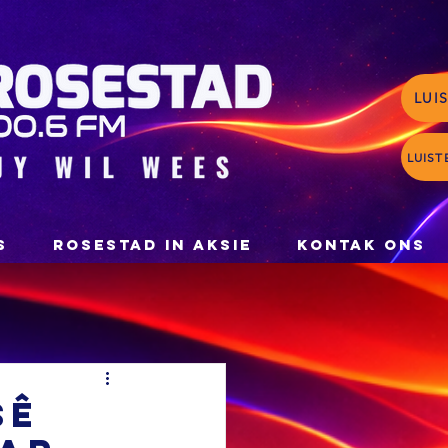
LUI
LUIST
S
ROSESTAD IN AKSIE
KONTAK ONS
sê