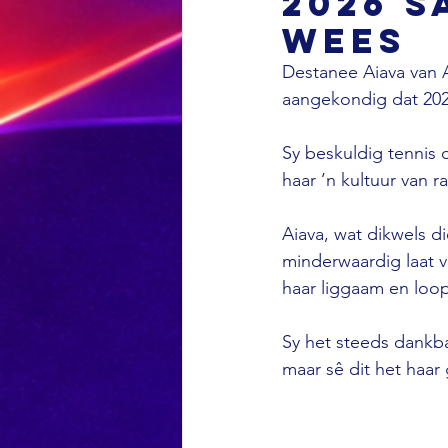
2026 s
wees
Destanee Aiava van Au
aangekondig dat 2026
Sy beskuldig tennis d
haar ’n kultuur van 
Aiava, wat dikwels d
minderwaardig laat 
haar liggaam en loo
Sy het steeds dankba
maar sê dit het haa