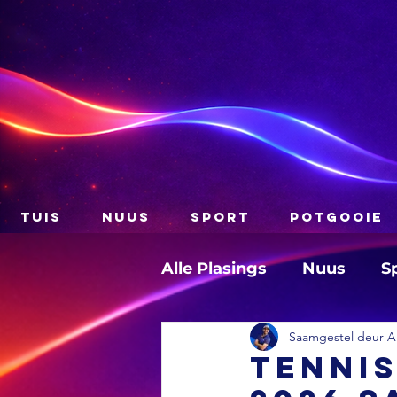
TUIS
NUUS
SPORT
POTGOOIE
Alle Plasings
Nuus
S
Saamgestel deur A
TENNIS