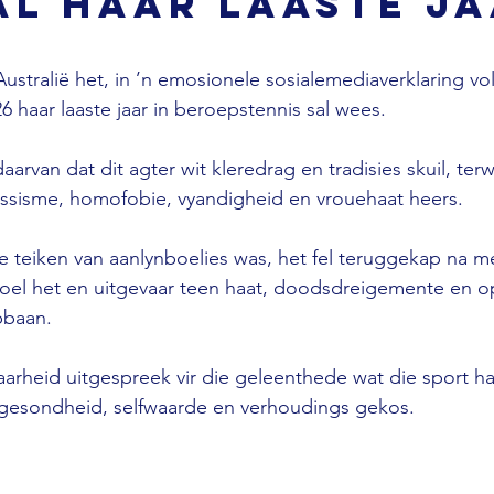
al haar laaste j
stralië het, in ’n emosionele sosialemediaverklaring vol 
 haar laaste jaar in beroepstennis sal wees.
aarvan dat dit agter wit kleredrag en tradisies skuil, ter
rassisme, homofobie, vyandigheid en vrouehaat heers.
ie teiken van aanlynboelies was, het fel teruggekap na m
voel het en uitgevaar teen haat, doodsdreigemente en 
pbaan.
arheid uitgespreek vir die geleenthede wat die sport ha
r gesondheid, selfwaarde en verhoudings gekos.