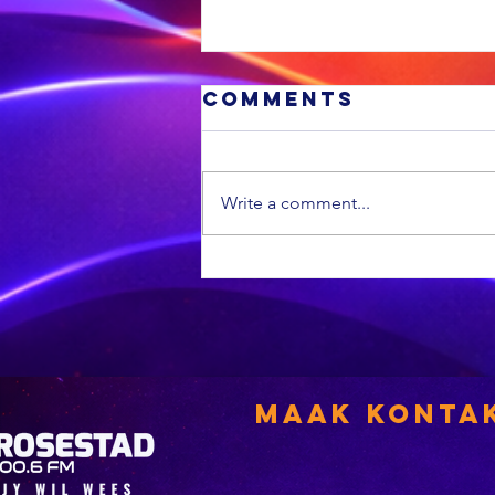
Comments
Write a comment...
MIDDAG SPORT:
Die All Blacks
se terugkeer
laat ‘n ou
rugbytradisie
herleef, dit is
Maak Konta
weer
Curriebeker-
tyd, en SA mik