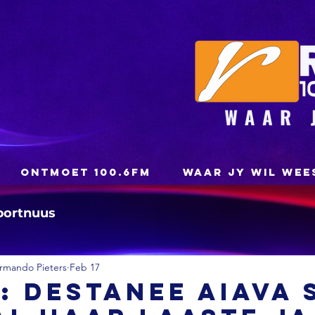
ONTMOET 100.6FM
WAAR JY WIL WEE
portnuus
rmando Pieters
Feb 17
: Destanee Aiava 