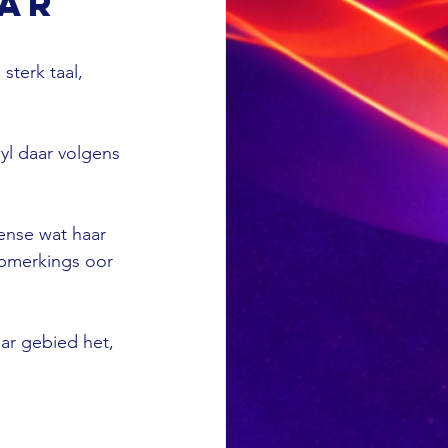
aar
sterk taal, 
wyl daar volgens 
ense wat haar 
opmerkings oor 
ar gebied het, 