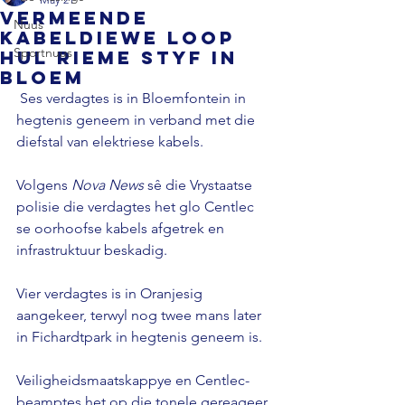
Vermeende
Nuus
kabeldiewe loop
Sportnuus
hul rieme styf in
Bloem
 Ses verdagtes is in Bloemfontein in 
hegtenis geneem in verband met die 
diefstal van elektriese kabels.
Volgens 
Nova News
 sê die Vrystaatse 
polisie die verdagtes het glo Centlec 
se oorhoofse kabels afgetrek en 
infrastruktuur beskadig.
Vier verdagtes is in Oranjesig 
aangekeer, terwyl nog twee mans later 
in Fichardtpark in hegtenis geneem is.
Veiligheidsmaatskappye en Centlec-
beamptes het op die tonele gereageer 