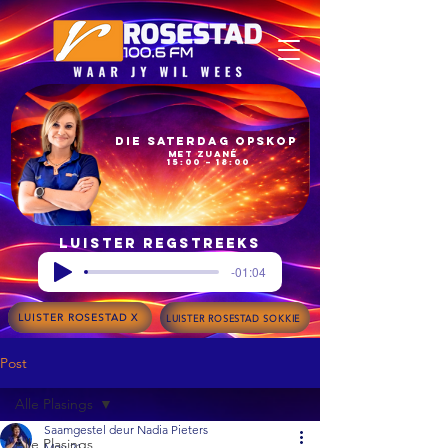
Die Saterdag Opskop
met Zuané
15:00 – 18:00
Luister regstreeks
-01:04
LUISTER ROSESTAD X
LUISTER ROSESTAD SOKKIE
Post
Alle Plasings
Saamgestel deur Nadia Pieters
Alle Plasings
May 21