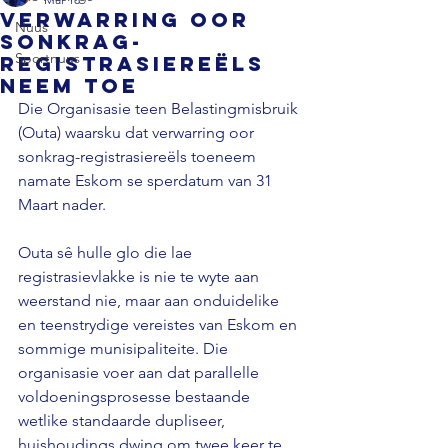
Verwarring oor
Nuus
sonkrag-
Sportnuus
registrasiereëls
neem toe
Die Organisasie teen Belastingmisbruik 
(Outa) waarsku dat verwarring oor 
sonkrag-registrasiereëls toeneem 
namate Eskom se sperdatum van 31 
Maart nader. 
Outa sê hulle glo die lae 
registrasievlakke is nie te wyte aan 
weerstand nie, maar aan onduidelike 
en teenstrydige vereistes van Eskom en 
sommige munisipaliteite. Die 
organisasie voer aan dat parallelle 
voldoeningsprosesse bestaande 
wetlike standaarde dupliseer, 
huishoudings dwing om twee keer te 