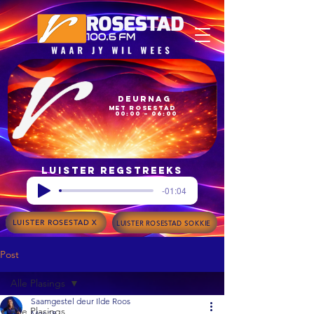
Deurnag
met Rosestad
00:00 – 06:00
Luister regstreeks
-01:04
LUISTER ROSESTAD X
LUISTER ROSESTAD SOKKIE
Post
Alle Plasings
Saamgestel deur Ilde Roos
Alle Plasings
Mar 18