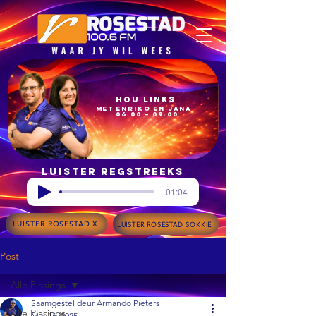
Hou Links
met Enriko en Jana
06:00 – 09:00
Luister regstreeks
-01:04
LUISTER ROSESTAD X
LUISTER ROSESTAD SOKKIE
Post
Alle Plasings
Saamgestel deur Armando Pieters
Alle Plasings
Mar 16, 2025