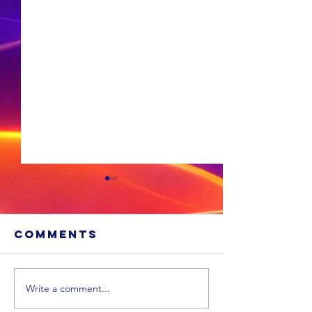
Comments
Write a comment...
'n Suid-
Afrikaa