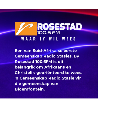
dokter 
mediese
geskiede
Banke kan dalk
belastingterugbetaling
tydelik vries
Een van Suid-Afrika se eerste
Gemeenskap Radio Stasies. By
Rosestad 100.6FM is dit
belangrik om Afrikaans en
Christelik georiënteerd te
wees.
'n Gemeenskap Radio Stasie vir
die gemeenskap van
Bloemfontein.
Maak
Kontak