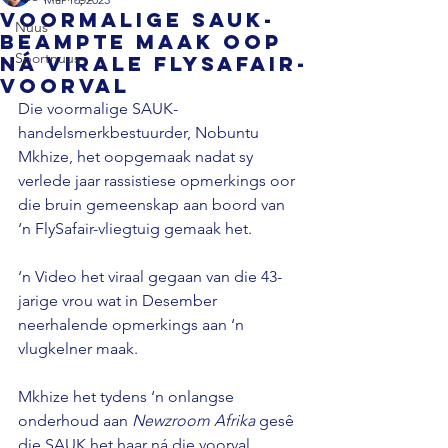
Voormalige SAUK-
Nuus
beampte maak oop
Sportnuus
ná virale FlySafair-
voorval
Die voormalige SAUK-
handelsmerkbestuurder, Nobuntu 
Mkhize, het oopgemaak nadat sy 
verlede jaar rassistiese opmerkings oor 
die bruin gemeenskap aan boord van 
‘n FlySafair-vliegtuig gemaak het.

‘n Video het viraal gegaan van die 43-
jarige vrou wat in Desember 
neerhalende opmerkings aan ‘n 
vlugkelner maak.

Mkhize het tydens ‘n onlangse 
onderhoud aan 
Newzroom Afrika
 gesê 
die SAUK het haar ná die voorval 