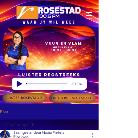
Vuur en Vlam
met Keila
12:00 – 15:00
Luister regstreeks
-01:04
LUISTER ROSESTAD X
LUISTER ROSESTAD SOKKIE
Post
Alle Plasings
Saamgestel deur Nadia Pieters
Alle Plasings
Jun 15