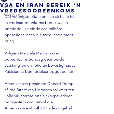
VSA en Iran bereik ‘n
Nuus
vredesooreenkoms
Sportnuus
Die Verenigde State en Iran sê hulle het 
'n vredesooreenkoms bereik wat 'n 
onmiddellike einde aan militêre 
operasies tussen die twee lande moet 
bring.
Volgens Maroela Media is die 
ooreenkoms Sondag deur beide 
Washington en Teheran bevestig nadat 
Pakistan as bemiddelaar opgetree het.
Amerikaanse president Donald Trump 
sê die Straat van Hormoes sal weer ten 
volle vir internasionale skeepsverkeer 
oopgestel word, terwyl die 
Amerikaanse vlootblokkade opgehef 