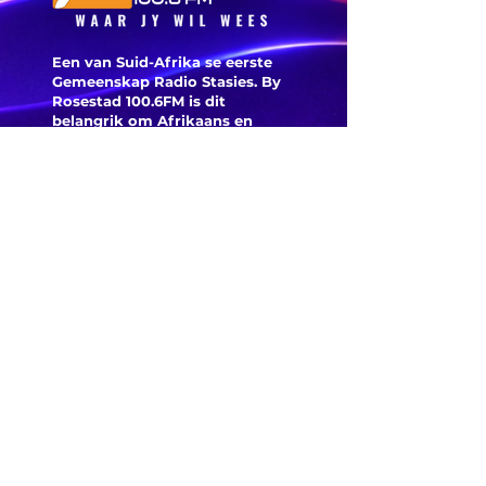
leisels 
Een van Suid-Afrika se eerste
Gemeenskap Radio Stasies. By
Rosestad 100.6FM is dit
belangrik om Afrikaans en
Christelik georiënteerd te
wees.
'n Gemeenskap Radio Stasie vir
die gemeenskap van
Bloemfontein.
Maak
Kontak
Besoek ons