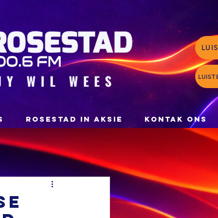
LUI
LUIST
S
ROSESTAD IN AKSIE
KONTAK ONS
se