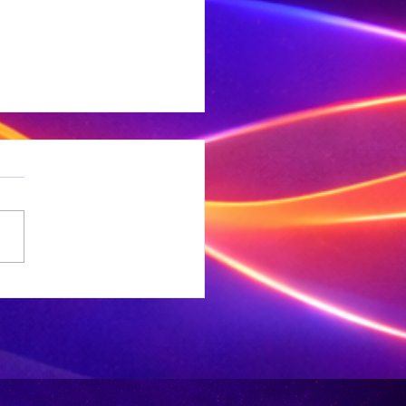
e
sewabrandwag-
gief is nou
gitaal