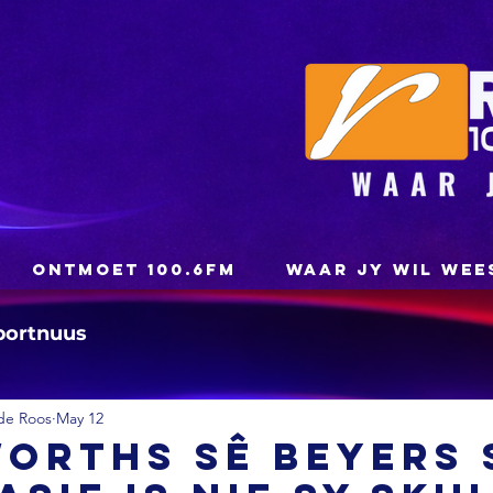
ONTMOET 100.6FM
WAAR JY WIL WEE
portnuus
de Roos
May 12
orths sê Beyers 