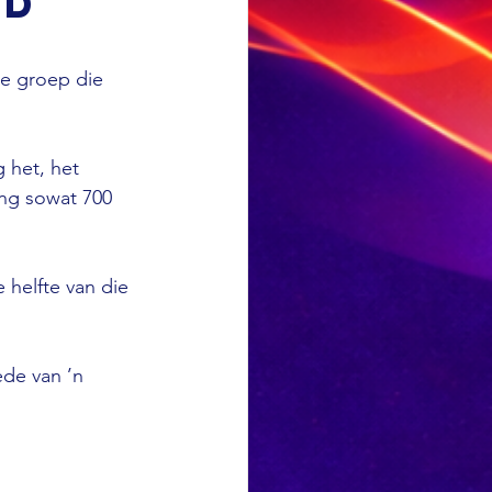
ld
e groep die 
 het, het 
ing sowat 700 
 helfte van die 
ede van ’n 