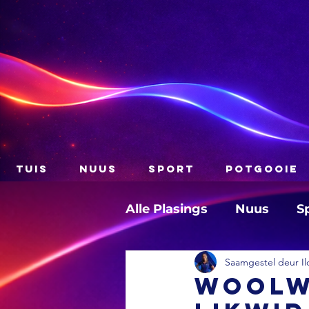
TUIS
NUUS
SPORT
POTGOOIE
Alle Plasings
Nuus
S
Saamgestel deur Il
Woolw