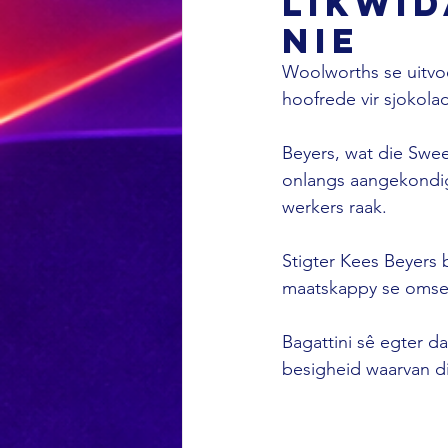
likwid
nie
Woolworths se uitvoe
hoofrede vir sjokolad
Beyers, wat die Swee
onlangs aangekondig d
werkers raak. 
Stigter Kees Beyers 
maatskappy se omset 
Bagattini sê egter d
besigheid waarvan dit