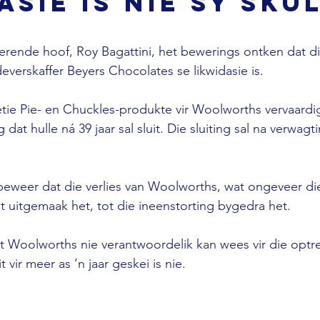
asie is nie sy sku
rende hoof, Roy Bagattini, het bewerings ontken dat di
everskaffer Beyers Chocolates se likwidasie is. 
tie Pie- en Chuckles-produkte vir Woolworths vervaardig
at hulle ná 39 jaar sal sluit. Die sluiting sal na verwagt
beweer dat die verlies van Woolworths, wat ongeveer die
uitgemaak het, tot die ineenstorting bygedra het. 
at Woolworths nie verantwoordelik kan wees vir die optr
 vir meer as ’n jaar geskei is nie.