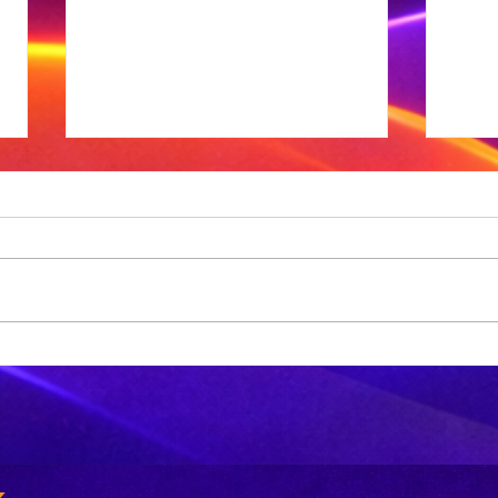
'n Suid-
Di
Afrikaanse
Os
dokter maak
ar
mediese
di
geskiedenis
betalings