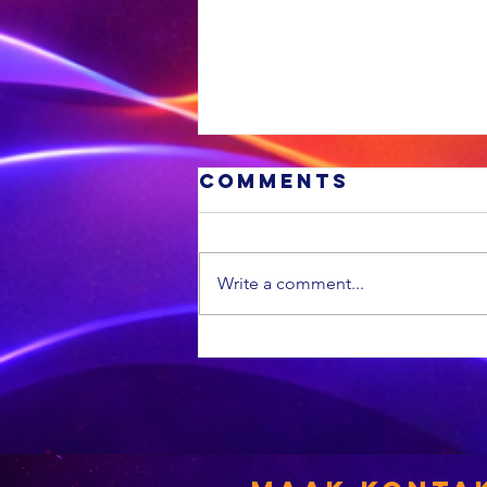
Comments
Write a comment...
Banke kan dalk
belastingterug