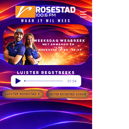
Weeksdag Wegbreek
met armando en
ilde​
Weeksdae 15:00 - 18:00​
Luister regstreeks
-01:04
LUISTER ROSESTAD X
LUISTER ROSESTAD SOKKIE