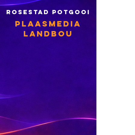
rosestad potgooI
PLAASMEDIA
LANDBOU