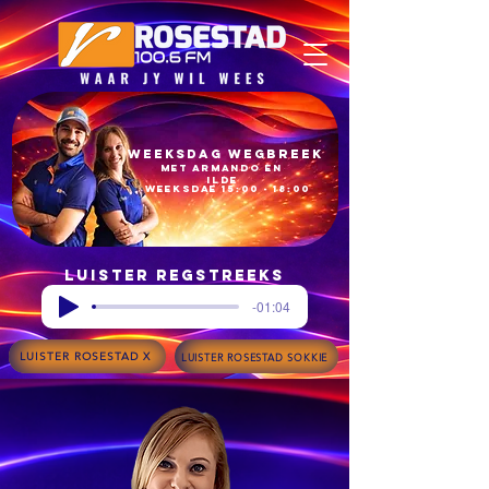
Weeksdag Wegbreek
met armando en
ilde​
Weeksdae 15:00 - 18:00​
Luister regstreeks
-01:04
LUISTER ROSESTAD X
LUISTER ROSESTAD SOKKIE