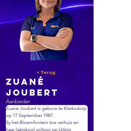
< Terug
zuané
joubert
Aanbieder
Zuane Joubert is gebore te Klerksdorp 
op 17 September 1987.
Sy het Bloemfontein toe verhuis en 
haar laërskool voltooi op Uitsig 