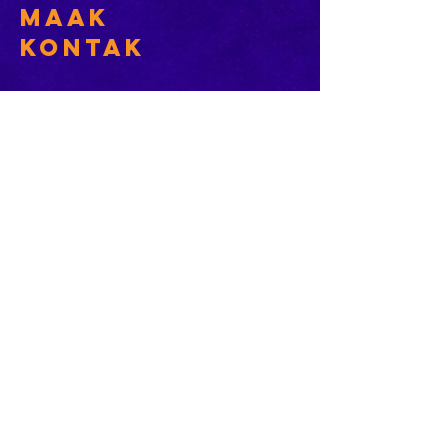
Maak
Kontak
Besoek ons
KORT PAAIE
> ADVERTEER OP ROSESTAD
> PROGRAMSKEDULE
> KONTAK DIE NUUSKANTOOR
> ROSESTAD DAGBOEK