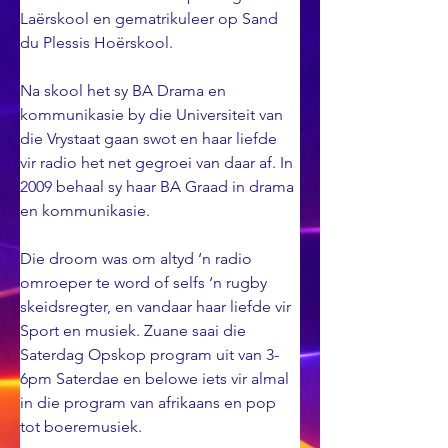
Laërskool en gematrikuleer op Sand 
du Plessis Hoërskool.
Na skool het sy BA Drama en 
kommunikasie by die Universiteit van 
die Vrystaat gaan swot en haar liefde 
vir radio het net gegroei van daar af. In 
2009 behaal sy haar BA Graad in drama 
en kommunikasie.
Die droom was om altyd ‘n radio 
omroeper te word of selfs ‘n rugby 
skeidsregter, en vandaar haar liefde vir 
Sport en musiek. Zuane saai die 
Saterdag Opskop program uit van 3-
6pm Saterdae en belowe iets vir almal 
in die program van afrikaans en pop 
tot boeremusiek.