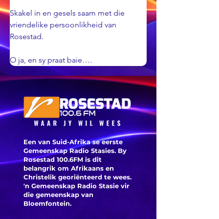
Skakel in en gesels saam met die 
vriendelike persoonlikheid van 
Rosestad.
O ja, en sy praat baie….
Een van Suid-Afrika se eerste
Gemeenskap Radio Stasies. By
Rosestad 100.6FM is dit
belangrik om Afrikaans en
Christelik georiënteerd te
wees.
'n Gemeenskap Radio Stasie vir
die gemeenskap van
Bloemfontein.