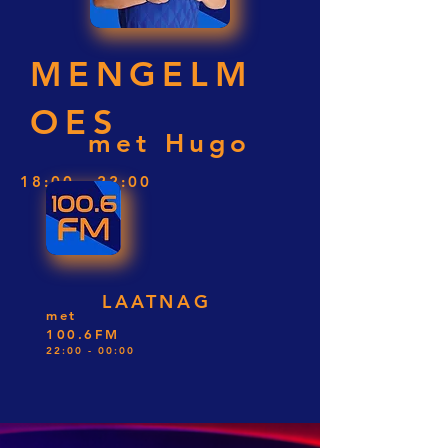
MENGELM
OES
met Hugo
18:00 - 22:00
LAATNAG
met
100.6FM
22:00 - 00:00