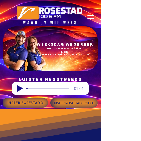
Weeksdag Wegbreek
met armando en
ilde​
Weeksdae 15:00 - 18:00​
Luister regstreeks
-01:04
LUISTER ROSESTAD X
LUISTER ROSESTAD SOKKIE