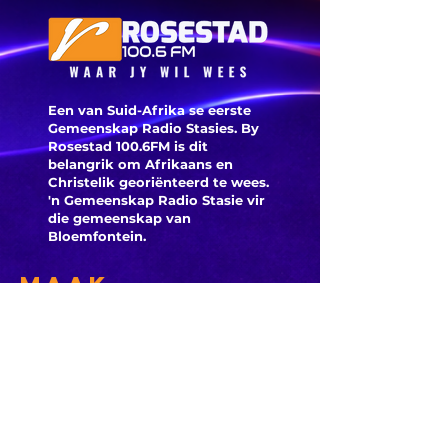
Een van Suid-Afrika se eerste
Gemeenskap Radio Stasies. By
Rosestad 100.6FM is dit
belangrik om Afrikaans en
Christelik georiënteerd te
wees.
'n Gemeenskap Radio Stasie vir
die gemeenskap van
Bloemfontein.
Maak
Kontak