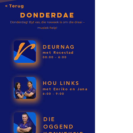
< Terug
DONDERDAE
Donderdag! Byt vas, die naweek is om die draai –
musiek help!
DEURNAG
met Rosestad
00:00 - 6:00
HOU LINKS
met Enriko en Jana
6:00 - 9:00
DIE
OGGEND