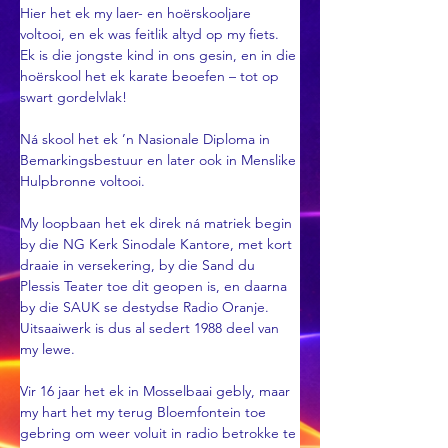
Hier het ek my laer- en hoërskooljare 
voltooi, en ek was feitlik altyd op my fiets. 
Ek is die jongste kind in ons gesin, en in die 
hoërskool het ek karate beoefen – tot op 
swart gordelvlak!
Ná skool het ek ’n Nasionale Diploma in 
Bemarkingsbestuur en later ook in Menslike 
Hulpbronne voltooi. 
My loopbaan het ek direk ná matriek begin 
by die NG Kerk Sinodale Kantore, met kort 
draaie in versekering, by die Sand du 
Plessis Teater toe dit geopen is, en daarna 
by die SAUK se destydse Radio Oranje. 
Uitsaaiwerk is dus al sedert 1988 deel van 
my lewe. 
Vir 16 jaar het ek in Mosselbaai gebly, maar 
my hart het my terug Bloemfontein toe 
gebring om weer voluit in radio betrokke te 