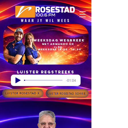
Weeksdag Wegbreek
met armando en
ilde​
Weeksdae 15:00 - 18:00​
Luister regstreeks
-01:04
LUISTER ROSESTAD X
LUISTER ROSESTAD SOKKIE