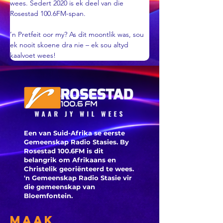
wees. Sedert 2020 is ek deel van die 
Rosestad 100.6FM-span.
’n Pretfeit oor my? As dit moontlik was, sou 
ek nooit skoene dra nie – ek sou altyd 
kaalvoet wees!
Een van Suid-Afrika se eerste
Gemeenskap Radio Stasies. By
Rosestad 100.6FM is dit
belangrik om Afrikaans en
Christelik georiënteerd te
wees.
'n Gemeenskap Radio Stasie vir
die gemeenskap van
Bloemfontein.
Maak