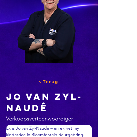
< Terug
jo van zyl-
naudé
Verkoopsverteenwoordiger
Ek is Jo van Zyl-Naudé – en ek het my 
kinderdae in Bloemfontein deurgebring. 